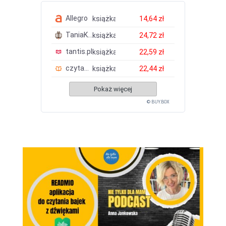
Allegro
książka
14,64 zł
TaniaKsiazka.pl
książka
24,72 zł
tantis.pl
książka
22,59 zł
czytam.pl
książka
22,44 zł
Pokaż więcej
© BUY.BOX