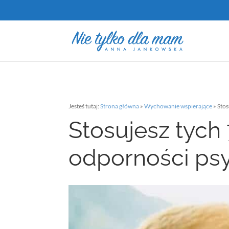
Jesteś tutaj:
Strona główna
»
Wychowanie wspierające
»
Stos
Stosujesz tych
odporności psy