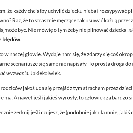
m, że każdy chciałby uchylić dziecku nieba i rozsypywać pła
wno? Raz, że to strasznie męczące tak usuwać każdą przes
odą może być. Nie mówię o tym żeby nie pilnować dziecka,
n
ie błędów
.
o w naszej głowie. Wydaje nam się, że zdarzy się coś okro
rne scenariusze się same nie napisały. To prosta droga d
wać wyzwania
. Jakiekolwiek.
rodziców jakoś uda się przejść z tym strachem przez dzieciń
e ma. A nawet jeśli jakieś wyrosły, to człowiek za bardzo si
znie zerknij jeśli czujesz, że (podobnie jak dla mnie, jaki