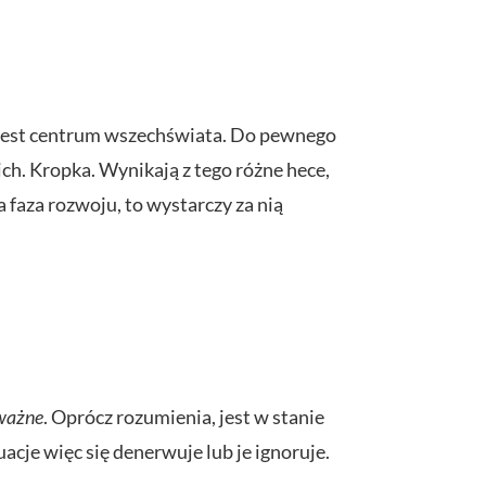
, jest centrum wszechświata. Do pewnego
nich. Kropka. Wynikają z tego różne hece,
lna faza rozwoju, to wystarczy za nią
 ważne
. Oprócz rozumienia, jest w stanie
uacje więc się denerwuje lub je ignoruje.