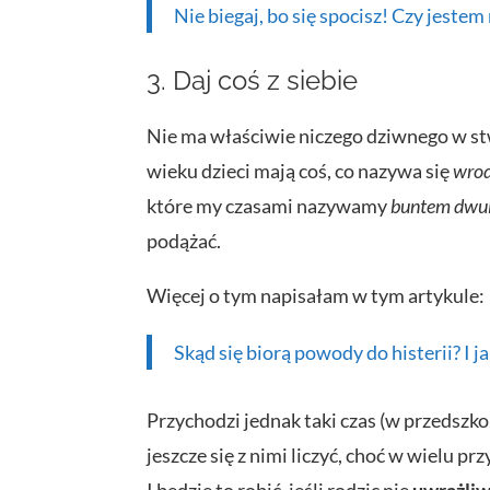
Nie biegaj, bo się spocisz! Czy jest
3. Daj coś z siebie
Nie ma właściwie niczego dziwnego w stw
wieku dzieci mają coś, co nazywa się
wro
które my czasami nazywamy
buntem dwul
podążać.
Więcej o tym napisałam w tym artykule:
Skąd się biorą powody do histerii? I j
Przychodzi jednak taki czas (w przedszko
jeszcze się z nimi liczyć, choć w wielu p