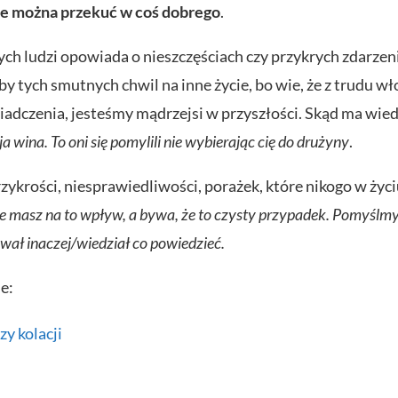
e można przekuć w coś dobrego
.
ch ludzi opowiada o nieszczęściach czy przykrych zdarzeni
by tych smutnych chwil na inne życie, bo wie, że z trudu 
adczenia, jesteśmy mądrzejsi w przyszłości. Skąd ma wiedz
ja wina. To oni się pomylili nie wybierając cię do drużyny
.
ykrości, niesprawiedliwości, porażek, które nikogo w życi
że masz na to wpływ, a bywa, że to czysty przypadek. Pomyślmy 
ował inaczej/wiedział co powiedzieć.
e:
zy kolacji