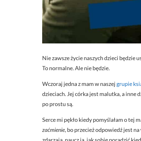
Nie zawsze życie naszych dzieci będzie 
To normalne. Ale nie będzie.
Wczoraj jedna z mam w naszej
grupie ks
dzieciach. Jej córka jest malutka, a inne 
po prostu są.
Serce mi pękło kiedy pomyślałam o tej ma
zaćmienie
, bo przecież odpowiedź jest na 
zdarzają, naucz ją, jak sobie poradzić kie