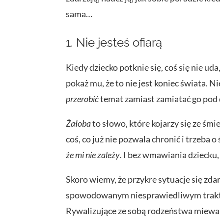
sama…
1. Nie jesteś ofiarą
Kiedy dziecko potknie się, coś się nie ud
pokaż mu, że to nie jest koniec świata. 
przerobić
temat zamiast zamiatać go pod
Żałoba
to słowo, które kojarzy się ze śmi
coś, co już nie pozwala chronić i trzeba
że mi nie zależy
. I bez wmawiania dziecku,
Skoro wiemy, że przykre sytuacje się zda
spowodowanym niesprawiedliwym traktow
Rywalizujące ze sobą rodzeństwa miewa c