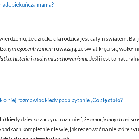
em nadopiekuńczą mamą?
ierdzeniu, że dziecko dla rodzica jest całym światem. Ba
dzonym egocentryzmem
i uważają, że świat kręci się wokół 
atka, histerią i trudnymi zachowaniami
. Jeśli jest to natura
ak o niej rozmawiać kiedy pada pytanie „Co się stało?”
lu) kiedy dziecko zaczyna rozumieć, że
emocje innych też są
rzypadkach kompletnie nie wie, jak reagować na niektóre syt