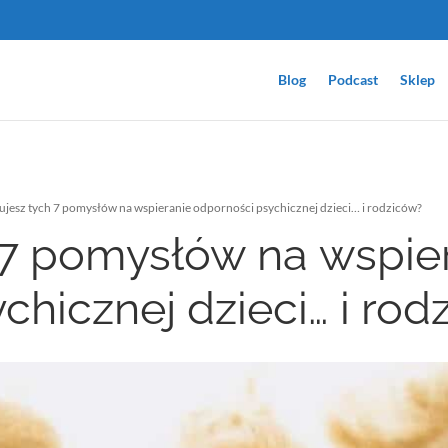
Blog
Podcast
Sklep
ujesz tych 7 pomysłów na wspieranie odporności psychicznej dzieci… i rodziców?
 7 pomysłów na wspie
chicznej dzieci… i rod