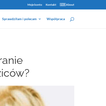
Moje konto
Kontakt
🇬🇧 About
Sprawdziłam i polecam
Współpraca
ranie
ziców?