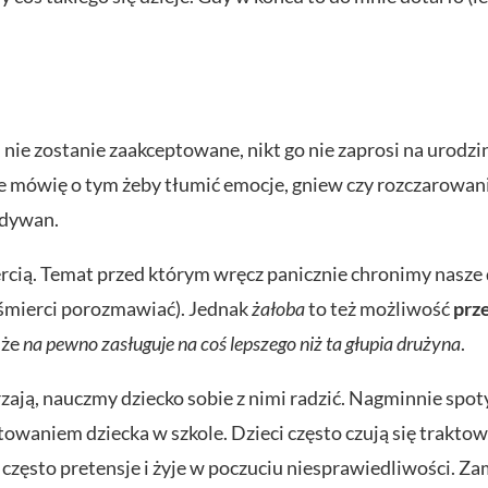
a, nie zostanie zaakceptowane, nikt go nie zaprosi na urodzi
Nie mówię o tym żeby tłumić emocje, gniew czy rozczarowani
 dywan.
ercią. Temat przed którym wręcz panicznie chronimy nasze d
 o śmierci porozmawiać). Jednak
żałoba
to też możliwość
prz
 że
na pewno zasługuje na coś lepszego niż ta głupia drużyna
.
rzają, nauczmy dziecko sobie z nimi radzić. Nagminnie spo
aniem dziecka w szkole. Dzieci często czują się trakto
zęsto pretensje i żyje w poczuciu niesprawiedliwości. Za