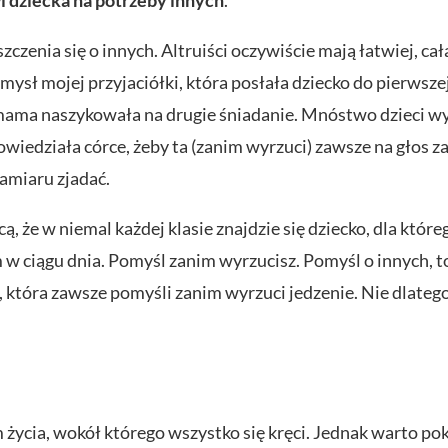
i dziecka na potrzeby innych
.
zenia się o innych. Altruiści oczywiście mają łatwiej, cał
sł mojej przyjaciółki, która posłała dziecko do pierwszej k
 mama naszykowała na drugie śniadanie. Mnóstwo dzieci w
owiedziała córce, żeby ta (zanim wyrzuci) zawsze na głos za
zamiaru zjadać.
icą, że w niemal każdej klasie znajdzie się dziecko, dla któ
w ciągu dnia. Pomyśl zanim wyrzucisz. Pomyśl o innych, to
 która zawsze pomyśli zanim wyrzuci jedzenie. Nie dlatego
a
życia, wokół którego wszystko się kręci. Jednak warto pok