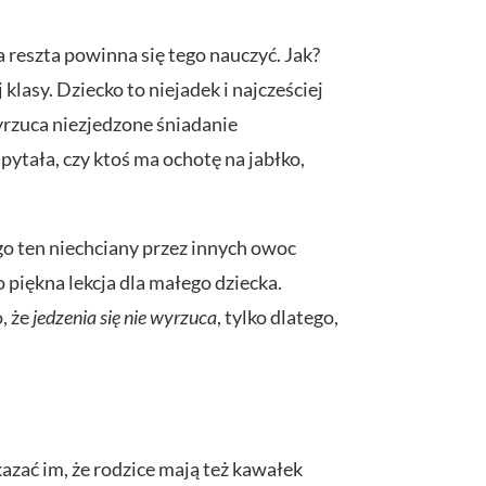
a reszta powinna się tego nauczyć. Jak?
lasy. Dziecko to niejadek i najcześciej
yrzuca niezjedzone śniadanie
pytała, czy ktoś ma ochotę na jabłko,
rego ten niechciany przez innych owoc
 piękna lekcja dla małego dziecka.
, że
jedzenia się nie wyrzuca
, tylko dlatego,
azać im, że rodzice mają też kawałek