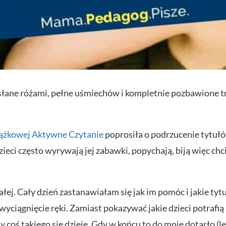
usłane różami, pełne uśmiechów i kompletnie pozbawione tr
iążkowej Aktywne Czytanie
poprosiła o podrzucenie tytuł
dzieci często wyrywają jej zabawki, popychają, biją więc chc
łej. Cały dzień zastanawiałam się jak im pomóc i jakie tyt
wyciągnięcie ręki. Zamiast pokazywać jakie dzieci potrafią 
dy coś takiego się dzieje. Gdy w końcu to do mnie dotarło (le