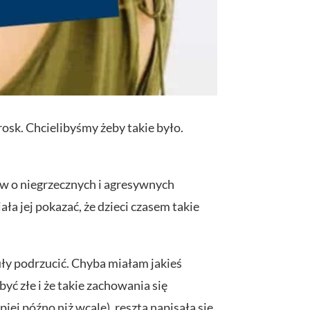
osk. Chcielibyśmy żeby takie było.
ów o niegrzecznych i agresywnych
iała jej pokazać, że dzieci czasem takie
uły podrzucić. Chyba miałam jakieś
być złe i że takie zachowania się
piej późno niż wcale), reszta napisała się