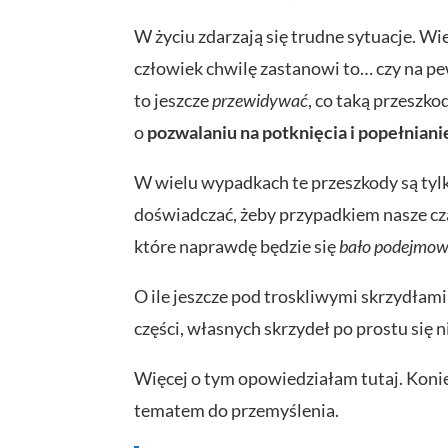
W życiu zdarzają się trudne sytuacje. Wie
człowiek chwilę zastanowi to… czy na pe
to jeszcze
przewidywać
, co taką przeszk
o
pozwalaniu na potknięcia i popełnian
W wielu wypadkach te przeszkody są tylk
doświadczać, żeby przypadkiem nasze cza
które naprawdę będzie się
bało podejmo
O ile jeszcze pod troskliwymi skrzydłami 
części, własnych skrzydeł po prostu się ni
Więcej o tym opowiedziałam tutaj. Koniec
tematem do przemyślenia.