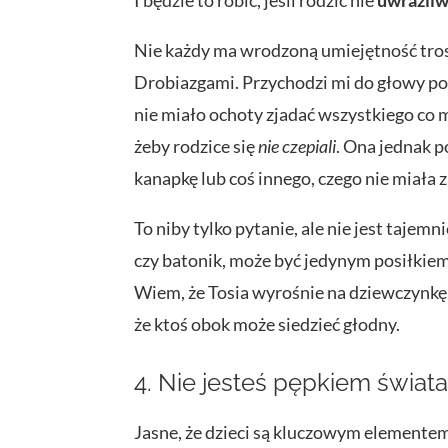
I będzie to robić, jeśli rodzic nie
uwrażliw
Nie każdy ma wrodzoną umiejętność troszc
Drobiazgami. Przychodzi mi do głowy pomy
nie miało ochoty zjadać wszystkiego co
żeby rodzice się
nie czepiali
. Ona jednak p
kanapkę lub coś innego, czego nie miała 
To niby tylko pytanie, ale nie jest tajemn
czy batonik, może być jedynym posiłkiem 
Wiem, że Tosia wyrośnie na dziewczynkę,
że ktoś obok może siedzieć głodny.
4. Nie jesteś pępkiem świat
Jasne, że dzieci są kluczowym elementem 