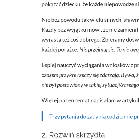
pokazać dziecku, że
każde niepowodzeni
Nie bez powodu tak wielu silnych, sławny
Każdy bez wyjątku mówi, że nie zamienił
wyrasta też coś dobrego. Zbieramy doświ
każdej porażce:
Nie przejmuj się. To nie two
Lepiej nauczyć wyciągania wniosków z prz
czasem przykre rzeczy się zdarzają. Bywa, 
nie był postawiony w takiej sytuacji/zareag
Więcej na ten temat napisałam w artykul
Trzy pytania do zadania codziennie pr
2. Rozwiń skrzydła