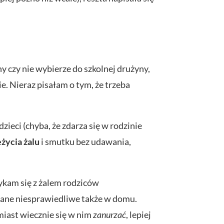
ny czy nie wybierze do szkolnej drużyny,
e. Nieraz pisałam o tym, że trzeba
zieci (chyba, że zdarza się w rodzinie
eżycia żalu
i smutku bez udawania,
tykam się z żalem rodziców
wane niesprawiedliwe także w domu.
miast wiecznie się w nim
zanurzać
, lepiej