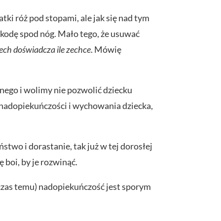
tki róż pod stopami, ale jak się nad tym
zkodę spod nóg. Mało tego, że usuwać
iech doświadcza ile zechce
. Mówię
pnego i wolimy nie pozwolić dziecku
o nadopiekuńczości i wychowania dziecka,
stwo i dorastanie, tak już w tej dorosłej
ę boi, by je rozwinąć.
ś czas temu) nadopiekuńczość jest sporym