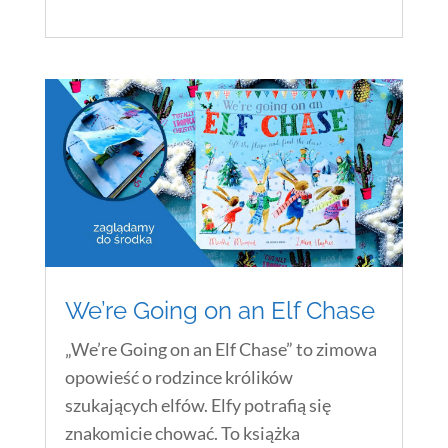
We’re Going on an Elf Chase
„We’re Going on an Elf Chase” to zimowa
opowieść o rodzince królików
szukających elfów. Elfy potrafią się
znakomicie chować. To książka