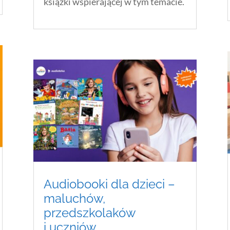
książki wspierającej w tym temacie.
Audiobooki dla dzieci –
maluchów,
przedszkolaków
i uczniów