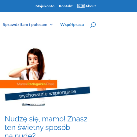
Moje konto
Kontakt
🇬🇧 About
Sprawdziłam i polecam
Współpraca
Nudzę się, mamo! Znasz
ten świetny sposób
na nudę?