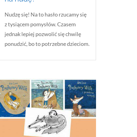
Nudzę się! Na to hasło rzucamy się
z tysiącem pomysłów. Czasem
jednak lepiej pozwolić się chwilę
ponudzić, bo to potrzebne dzieciom.