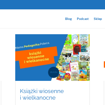
Blog
Podcast
Sklep
Książki wiosenne
i wielkanocne