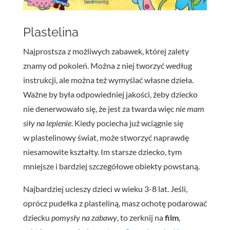
Plastelina
Najprostsza z możliwych zabawek, której zalety
znamy od pokoleń. Można z niej tworzyć według
instrukcji, ale można też wymyślać własne dzieła.
Ważne by była odpowiedniej jakości, żeby dziecko
nie denerwowało się, że jest za twarda więc
nie mam
siły na lepienie
. Kiedy pociecha już wciągnie się
w plastelinowy świat, może stworzyć naprawdę
niesamowite kształty. Im starsze dziecko, tym
mniejsze i bardziej szczegółowe obiekty powstaną.
Najbardziej ucieszy dzieci w wieku 3-8 lat. Jeśli,
oprócz pudełka z plasteliną, masz ochotę podarować
dziecku
pomysły na zabawy
, to zerknij na
film
,