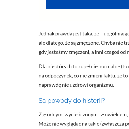
Jednak prawda jest taka, że – uogólniając
ale dlatego, że są zmęczone. Chyba nie 
gdy jesteśmy zmęczeni, a inni czegoś od n
Dla niektórych to zupełnie normalne (to n
na odpoczynek, co nie zmieni faktu, że 
naprawdę nie uzdrowi organizmu.
Są powody do histerii?
Z głodnym, wycieńczonym człowiekiem, t
Może nie wyglądać na takie (zwłaszcza po