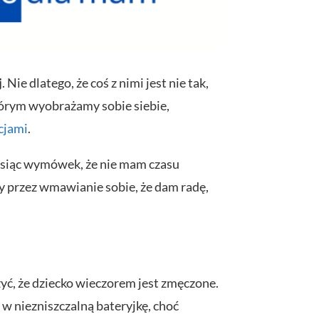
j
. Nie dlatego, że coś z nimi jest nie tak,
którym wyobrażamy sobie siebie,
cjami
.
ysiąc wymówek, że nie mam czasu
y przez wmawianie sobie, że dam radę,
ć, że dziecko wieczorem jest zmęczone.
 w niezniszczalną bateryjkę, choć