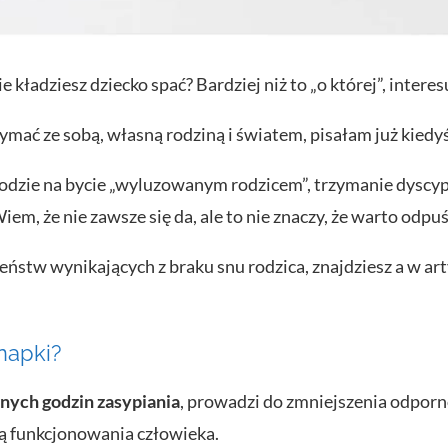
e kładziesz dziecko spać? Bardziej niż to „o której”, interesu
mać ze sobą, własną rodziną i światem, pisałam już kiedy
odzie na bycie „wyluzowanym rodzicem”, trzymanie dyscypli
em, że nie zawsze się da, ale to nie znaczy, że warto odpuś
ństw wynikających z braku snu rodzica, znajdziesz a w art
napki?
rnych godzin zasypiania
, prowadzi do zmniejszenia odporno
ą funkcjonowania człowieka.