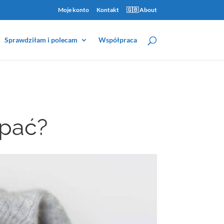
Moje konto
Kontakt
🇬🇧 About
Sprawdziłam i polecam
Współpraca
spać?