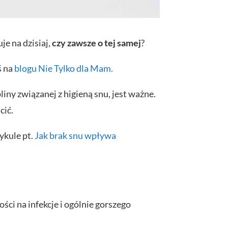
je na dzisiaj,
czy zawsze o tej samej
?
ś na
blogu Nie Tylko dla Mam.
ny związanej z higieną snu, jest ważne.
cić.
ykule pt.
Jak brak snu wpływa
ści na infekcje i ogólnie gorszego