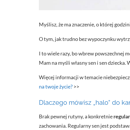
Myślisz, że ma znaczenie, o której godzini
O tym, jak trudno bez wypoczynku wytrzy
I to wiele razy, bo wbrew powszechnej m
Mam na myśli własny sen i sen dziecka. Wi
Więcej informacji w temacie niebezpiecze
na twoje życie?
>>
Dlaczego mówisz „halo” do ka
Brak pewnej rutyny, a konkretnie
regula
zachowania. Regularny sen jest podstaw