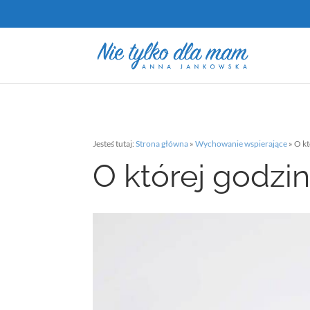
Jesteś tutaj:
Strona główna
»
Wychowanie wspierające
»
O kt
O której godzin