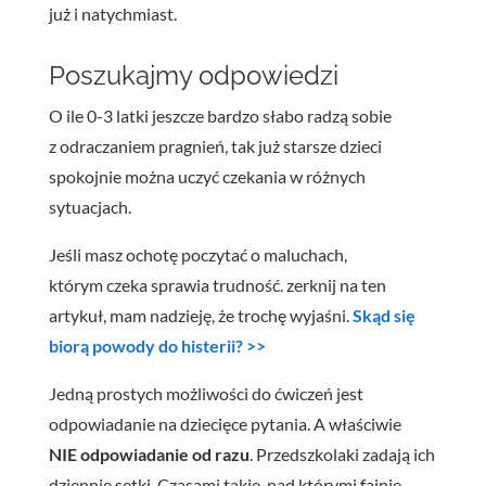
już i natychmiast.
Poszukajmy odpowiedzi
O ile 0-3 latki jeszcze bardzo słabo radzą sobie
z odraczaniem pragnień, tak już starsze dzieci
spokojnie można uczyć czekania w różnych
sytuacjach.
Jeśli masz ochotę poczytać o maluchach,
którym czeka sprawia trudność. zerknij na ten
artykuł, mam nadzieję, że trochę wyjaśni.
Skąd się
biorą powody do histerii? >>
Jedną prostych możliwości do ćwiczeń jest
odpowiadanie na dziecięce pytania. A właściwie
NIE odpowiadanie od razu
. Przedszkolaki zadają ich
dziennie setki. Czasami takie, nad którymi fajnie