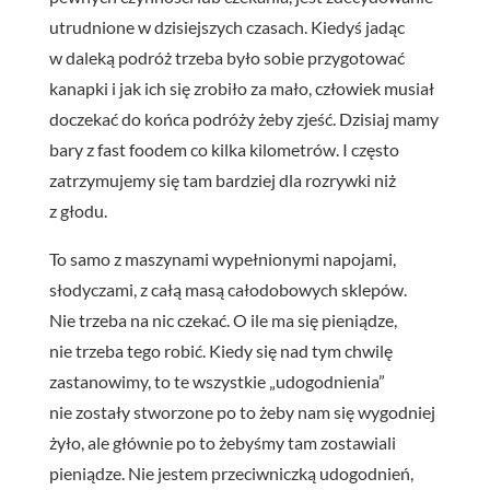
utrudnione w dzisiejszych czasach. Kiedyś jadąc
w daleką podróż trzeba było sobie przygotować
kanapki i jak ich się zrobiło za mało, człowiek musiał
doczekać do końca podróży żeby zjeść. Dzisiaj mamy
bary z fast foodem co kilka kilometrów. I często
zatrzymujemy się tam bardziej dla rozrywki niż
z głodu.
To samo z maszynami wypełnionymi napojami,
słodyczami, z całą masą całodobowych sklepów.
Nie trzeba na nic czekać. O ile ma się pieniądze,
nie trzeba tego robić. Kiedy się nad tym chwilę
zastanowimy, to te wszystkie „udogodnienia”
nie zostały stworzone po to żeby nam się wygodniej
żyło, ale głównie po to żebyśmy tam zostawiali
pieniądze. Nie jestem przeciwniczką udogodnień,