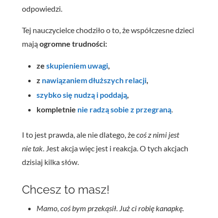
odpowiedzi.
Tej nauczycielce chodziło o to, że współczesne dzieci
mają
ogromne trudności:
ze
skupieniem uwagi
,
z
nawiązaniem dłuższych relacji
,
szybko się nudzą i poddają
,
kompletnie
nie radzą sobie z przegraną
.
I to jest prawda, ale nie dlatego, że
coś z nimi jest
nie tak
. Jest akcja więc jest i reakcja. O tych akcjach
dzisiaj kilka słów.
Chcesz to masz!
Mamo, coś bym przekąsił. Już ci robię kanapkę.