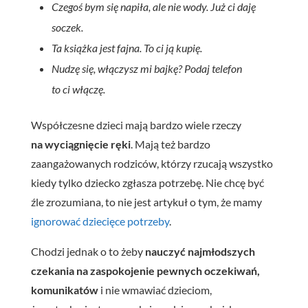
Czegoś bym się napiła, ale nie wody. Już ci daję
soczek.
Ta książka jest fajna. To ci ją kupię.
Nudzę się, włączysz mi bajkę? Podaj telefon
to ci włączę.
Współczesne dzieci mają bardzo wiele rzeczy
na wyciągnięcie ręki
. Mają też bardzo
zaangażowanych rodziców, którzy rzucają wszystko
kiedy tylko dziecko zgłasza potrzebę. Nie chcę być
źle zrozumiana, to nie jest artykuł o tym, że mamy
ignorować dziecięce potrzeby
.
Chodzi jednak o to żeby
nauczyć najmłodszych
czekania na zaspokojenie pewnych oczekiwań,
komunikatów
i nie wmawiać dzieciom,