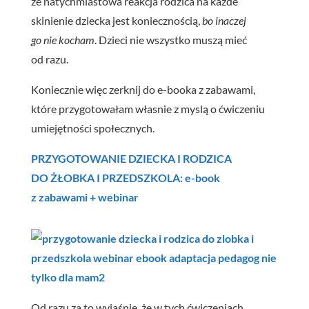
że natychmiastowa reakcja rodzica na każde
skinienie dziecka jest koniecznością,
bo inaczej
go nie kocham
. Dzieci nie wszystko muszą mieć
od razu.
Koniecznie więc zerknij do e-booka z zabawami,
które przygotowałam własnie z myslą o ćwiczeniu
umiejętności społecznych.
PRZYGOTOWANIE DZIECKA I RODZICA
DO ŻŁOBKA I PRZEDSZKOLA: e-book
z zabawami + webinar
Od razu za to wyjaśnię, że w tych ćwiczeniach