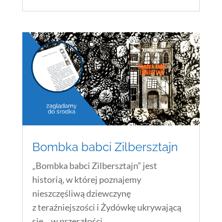
Bombka babci Zilbersztajn
„Bombka babci Zilbersztajn” jest
historią, w której poznajemy
nieszczęśliwą dziewczynę
z teraźniejszości i Żydówkę ukrywającą
się… w przeszłości.