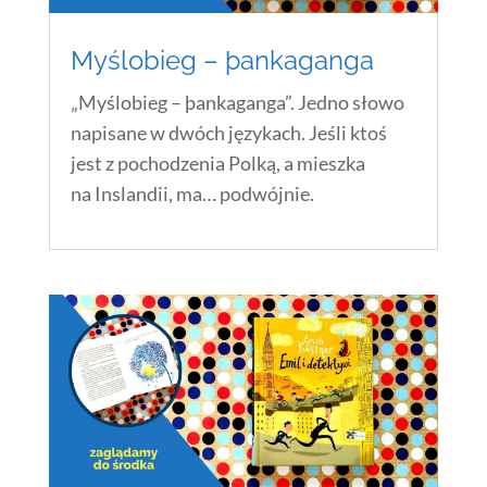
Myślobieg – þankaganga
„Myślobieg – þankaganga”. Jedno słowo
napisane w dwóch językach. Jeśli ktoś
jest z pochodzenia Polką, a mieszka
na Inslandii, ma… podwójnie.