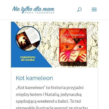
Kot kameleon
„Kot kameleon” to historia przyjaźni
między kotem i Natalią, jedynaczką
spędzającą weekend u babci. To też
niezwykłe ilustracje wprost ze strychu