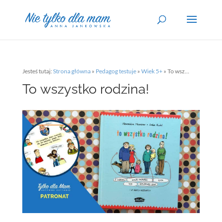
Jesteś tutaj:
Strona główna
»
Pedagog testuje
»
Wiek 5+
»
To wszystko rodzina!
To wszystko rodzina!