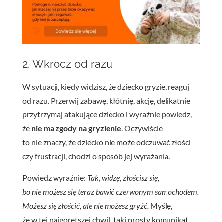
2. Wkrocz od razu
W sytuacji, kiedy widzisz, że dziecko gryzie, reaguj
od razu. Przerwij zabawę, kłótnię, akcję, delikatnie
przytrzymaj atakujące dziecko i wyraźnie powiedz,
że
nie ma zgody na gryzienie
. Oczywiście
to nie znaczy, że dziecko nie może odczuwać złości
czy frustracji, chodzi o sposób jej wyrażania.
Powiedz wyraźnie:
Tak, widzę, złościsz się,
bo nie możesz się teraz bawić czerwonym samochodem.
Możesz się złościć, ale nie możesz gryźć.
Myślę,
że w tej najgorętszej chwili taki prosty komunikat