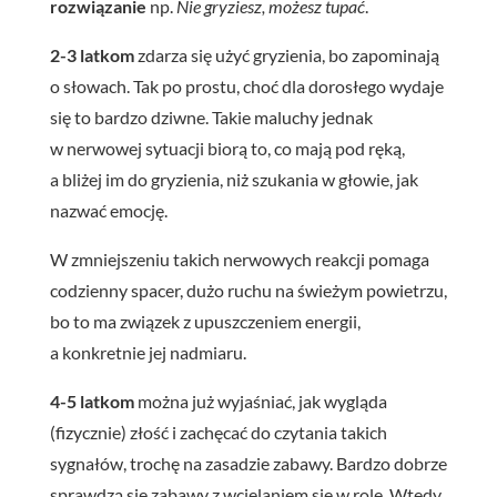
rozwiązanie
np.
Nie gryziesz, możesz tupać
.
2-3 latkom
zdarza się użyć gryzienia, bo zapominają
o słowach. Tak po prostu, choć dla dorosłego wydaje
się to bardzo dziwne. Takie maluchy jednak
w nerwowej sytuacji biorą to, co mają pod ręką,
a bliżej im do gryzienia, niż szukania w głowie, jak
nazwać emocję.
W zmniejszeniu takich nerwowych reakcji pomaga
codzienny spacer, dużo ruchu na świeżym powietrzu,
bo to ma związek z upuszczeniem energii,
a konkretnie jej nadmiaru.
4-5 latkom
można już wyjaśniać, jak wygląda
(fizycznie) złość i zachęcać do czytania takich
sygnałów, trochę na zasadzie zabawy. Bardzo dobrze
sprawdzą się zabawy z wcielaniem się w role. Wtedy