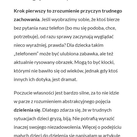
Krok pierwszy to zrozumienie przyczyn trudnego
zachowania
. Jeśli wyobrazimy sobie, że ktoś bierze
bez pytania nasz telefon (bo mu się podoba, chce,
potrzebuje), od razu sprawy zaczynają wyglądać
nieco wyraźniej, prawda? Dla dziecka takim
„telefonem” może być ulubiona zabawka, ale też
aktualnie rysowany obrazek. Mogą to być klocki,
którymi nie bawiło się od wieków, jednak gdy ktoś
innych ich dotyka, jest dramat.
Poczucie własności jest bardzo silne, za to nie idzie
w parze z rozumieniem abstrakcyjnego pojęcia
dzielenia się
. Dlatego zdarza się, że w trudnych
sytuacjach dzieci gryzą, biją. Nie potrafią wyrazić
inaczej swojego niezadowolenia. Więcej o podejściu
małych dzieci do dzielenia się napisałam w artykule