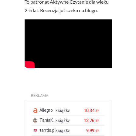
To patronat Aktywne Czytanie dla wieku
2-5 lat. Recenzja już czeka na blogu.
REKLAMA
Allegro
książka
10,34 zł
TaniaKsiazka.pl
książka
12,76 zł
tantis.pl
książka
9,99 zł