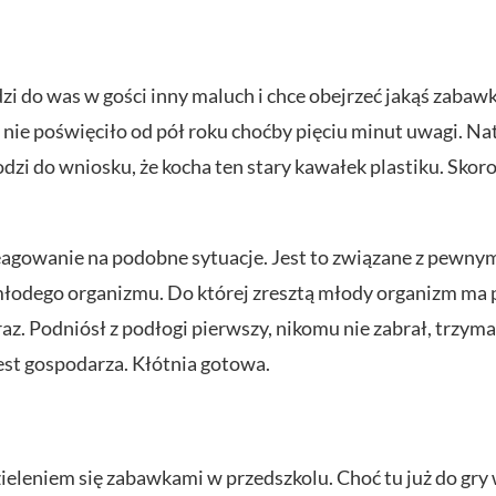
i do was w gości inny maluch i chce obejrzeć jakąś zabawk
 nie poświęciło od pół roku choćby pięciu minut uwagi. Na
i do wniosku, że kocha ten stary kawałek plastiku. Skoro t
eagowanie na podobne sytuacje. Jest to związane z pewnym
łodego organizmu. Do której zresztą młody organizm ma pe
eraz. Podniósł z podłogi pierwszy, nikomu nie zabrał, trzyma
est gospodarza. Kłótnia gotowa.
ieleniem się zabawkami w przedszkolu. Choć tu już do gry