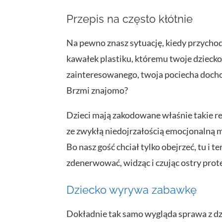
Przepis na często kłótnie
Na pewno znasz sytuację, kiedy przychodz
kawałek plastiku, któremu twoje dziecko
zainteresowanego, twoja pociecha dochodz
Brzmi znajomo?
Dzieci mają zakodowane właśnie takie r
ze zwykłą niedojrzałością emocjonalną m
Bo nasz gość chciał tylko obejrzeć, tu i t
zdenerwować, widząc i czując ostry prot
Dziecko wyrywa zabawkę
Dokładnie tak samo wygląda sprawa z dz