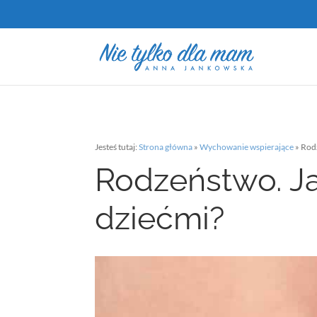
Jesteś tutaj:
Strona główna
»
Wychowanie wspierające
»
Rodz
Rodzeństwo. Ja
dziećmi?