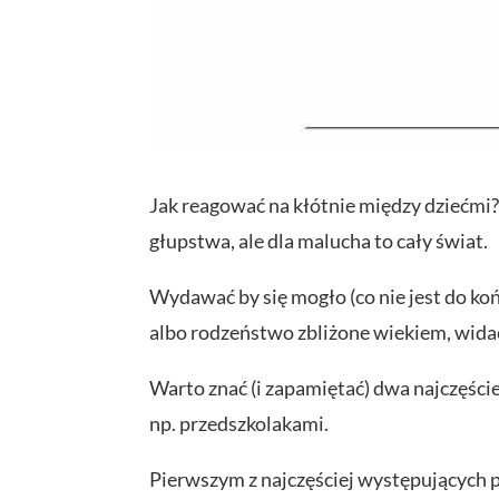
Jak reagować na kłótnie między dziećmi? 
głupstwa, ale dla malucha to cały świat.
Wydawać by się mogło (co nie jest do koń
albo rodzeństwo zbliżone wiekiem, widać
Warto znać (i zapamiętać) dwa najczęści
np. przedszkolakami.
Pierwszym z najczęściej występujących