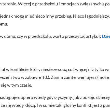
m terenie. Więcej o przedszkolu i emocjach związanych z
po
 jednak mogą mieć nieco inny przebieg. Nieco łagodniejszy
domu
.
y w domu, czy w przedszkolu, warto przeczytać artykuł:
Dzi
ał w konflikcie, który niesie ze sobą coś więcej niż tylko w
wszeństwo w zabawie itd.). Zanim zainterweniujesz (może si
się w tym czasie.
następuje dopiero wtedy gdy słyszymy, jak z pokoju dzieci
e się wtedy kłócą. I w sumie taki głośny konflikt jest z pu