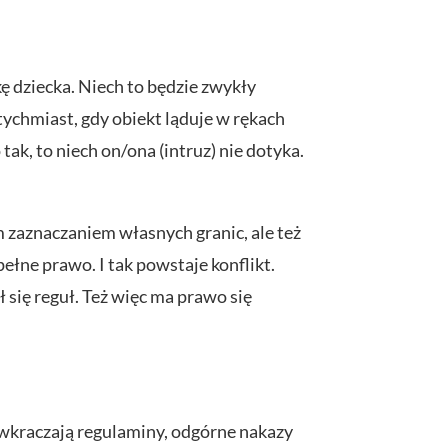
ę dziecka. Niech to będzie zwykły
tychmiast, gdy obiekt ląduje w rękach
ak, to niech on/ona (intruz) nie dotyka.
 zaznaczaniem własnych granic, ale też
łne prawo. I tak powstaje konflikt.
ł się reguł. Też więc ma prawo się
 wkraczają regulaminy, odgórne nakazy