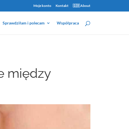
Moje konto
Kontakt
🇬🇧 About
Sprawdziłam i polecam
Współpraca
e między