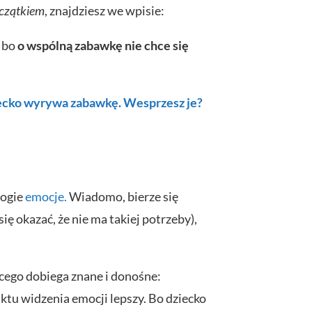
czątkiem
, znajdziesz we wpisie:
, bo
o wspólną zabawkę nie chce się
ecko wyrywa zabawkę. Wesprzesz je?
rogie
emocje.
Wiadomo, bierze się
ę okazać, że nie ma takiej potrzeby),
ęcego dobiega znane i donośne:
nktu widzenia emocji lepszy. Bo dziecko