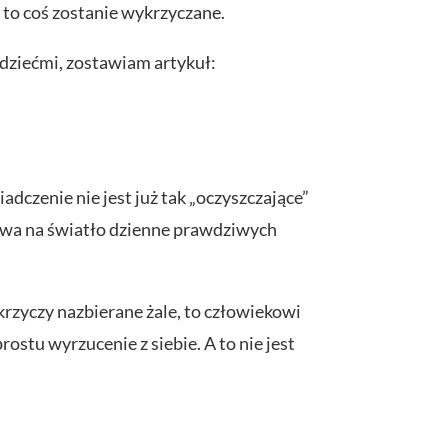
 to coś zostanie wykrzyczane.
y dziećmi, zostawiam artykuł:
iadczenie nie jest już tak „oczyszczające”
bywa na światło dzienne prawdziwych
ykrzyczy nazbierane żale, to człowiekowi
ostu wyrzucenie z siebie. A to nie jest