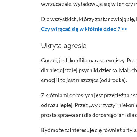
wyrzuca żale, wyładowuje się w ten czy i
Dla wszystkich, którzy zastanawiają się,
Czy wtrącać się w kłótnie dzieci? >>
Ukryta agresja
Gorzej, jeśli konflikt narasta w ciszy. P
dla niedojrzałej psychiki dziecka. Malu
emocji i to jest niszczące (od środka).
Z kłótniami dorosłych jest przecież tak s
od razu lepiej. Przez „wykrzyczy” niekon
prosta sprawa ani dla dorosłego, ani dla 
Być może zainteresuje cię również artyku