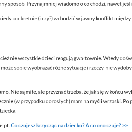
nny sposób. Przynajmniej wiadomo o co chodzi, nawet jeśli
 kiedy konkretnie (i czy?) wchodzić w jawny konflikt międz
rzecież nie wszystkie dzieci reagują gwałtownie. Wtedy dośw
ch może sobie wyobrażać różne sytuacje i rzeczy, nie wydo
amo. Nie są miłe, ale przyznać trzeba, że jak się w końcu w
iecznie (w przypadku dorosłych) mam na myśli wrzaski. Po pr
dziecka.
ł pt.
Co czujesz krzycząc na dziecko? A co ono czuje? >>