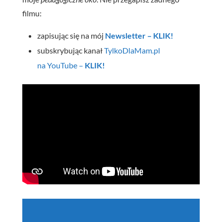
filmu:
zapisując się na mój
Newsletter – KLIK!
subskrybując kanał
TylkoDlaMam.pl
na YouTube –
KLIK!