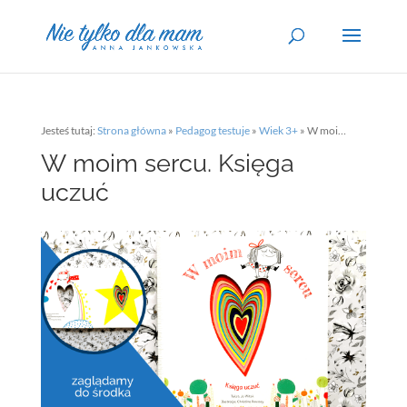
Jesteś tutaj:
Strona główna
»
Pedagog testuje
»
Wiek 3+
»
W moim sercu. Księga uczuć
W moim sercu. Księga
uczuć