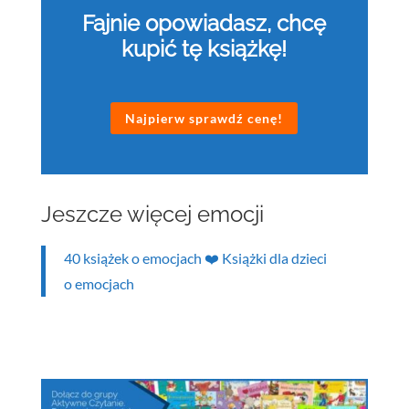
Fajnie opowiadasz, chcę
kupić tę książkę!
Najpierw sprawdź cenę!
Jeszcze więcej emocji
40 książek o emocjach ❤️ Książki dla dzieci
o emocjach