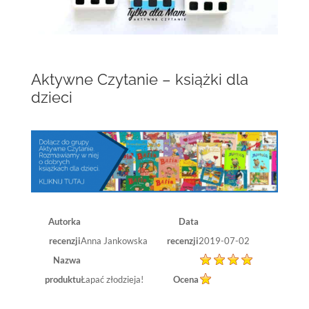
Aktywne Czytanie – książki dla
dzieci
Autorka
Data
recenzji
Anna Jankowska
recenzji
2019-07-02
Nazwa
produktu
Łapać złodzieja!
Ocena