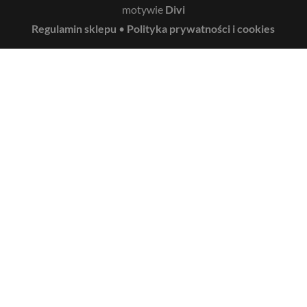
motywie
Divi
Regulamin sklepu
•
Polityka prywatności i cookies