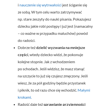
i
nauczenie się wytrwałości
jest ściganie się
ze sobą. W tym celu warto zatrzymywać
np. stare zeszyty do nauki pisania. Pokazujesz
dziecku jakie robi postępy i już jest (namacalny
– co ważne w przypadku maluchów) powód
do radości.
Dobrze też
dzielić wyzwania na mniejsze
części
, wtedy dziecko widzi, że pokonuje
kolejne stopnie. Jak z wchodzeniem
po schodach. Jeśli widzisz, że masz stanąć
na szczycie to już się czujesz zmęczony. Jeśli
wiesz, że za pół godziny będzie przystanek
i piknik, to od razu chce się wchodzić.
Małymi
krokami.
Radość daje też
sprawianie przyjemności