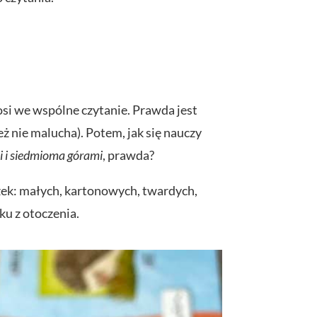
osi we wspólne czytanie. Prawda jest
ż nie malucha). Potem, jak się nauczy
i i siedmioma górami
, prawda?
iążek: małych, kartonowych, twardych,
ku z otoczenia.