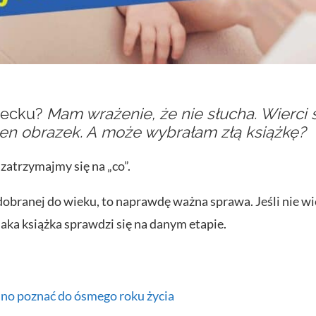
iecku?
Mam wrażenie, że nie słucha. Wierci s
den obrazek. A może wybrałam złą książkę?
zatrzymajmy się na „co”.
obranej do wieku, to naprawdę ważna sprawa. Jeśli nie wie
jaka książka sprawdzi się na danym etapie.
nno poznać do ósmego roku życia