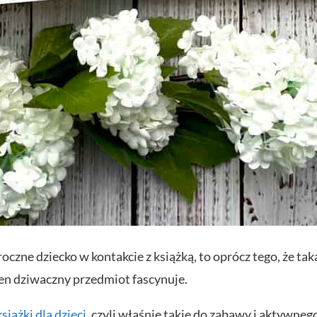
czne dziecko w kontakcie z książką, to oprócz tego, że taka
 ten dziwaczny przedmiot fascynuje.
książki dla dzieci
, czyli właśnie takie do zabawy i aktywneg