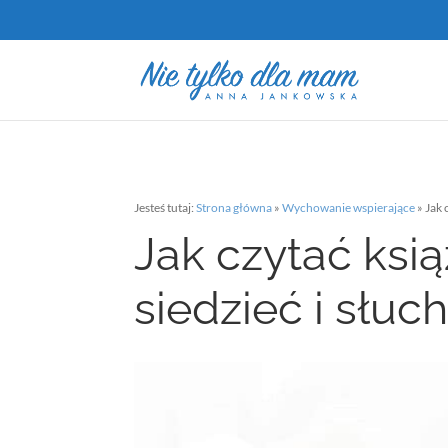
Jesteś tutaj:
Strona główna
»
Wychowanie wspierające
»
Jak 
Jak czytać ksi
siedzieć i słuc