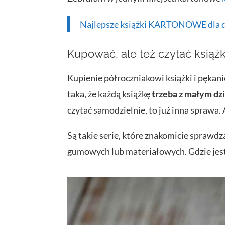
Najlepsze książki KARTONOWE dla dzie
Kupować, ale też czytać książ
Kupienie półroczniakowi książki i pękani
taka, że każdą książkę
trzeba z małym dz
czytać samodzielnie, to już inna sprawa. 
Są takie serie, które znakomicie sprawdz
gumowych lub materiałowych. Gdzie jest b