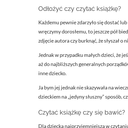
Odłożyć czy czytać książkę?
Każdemu pewnie zdarzyło się dostać lub p
wręczymy dorosłemu, to jeszcze pół biedy
zdjęcie autora czy burknąć, że słyszał o ni
Jednak w przypadku małych dzieci, że jeśl
aż do najbliższych generalnych porządkó
inne dziecko.
Ja bym jej jednak nie skazywała na wiecz
dzieckiem na „jedyny słuszny” sposób, czyl
Czytać książkę czy się bawić?
Dla dziecka najprzyjemniejsza w czytani