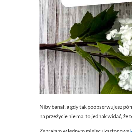
Niby banał, a gdy tak poobserwujesz półro
na przeżycie nie ma, to jednak widać, że
Zebrałam w jednym miejscu kartonowe