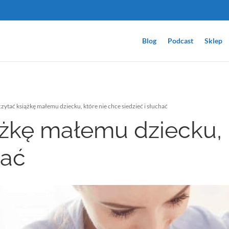
Blog
Podcast
Sklep
czytać książkę małemu dziecku, które nie chce siedzieć i słuchać
ążkę małemu dziecku, 
hać