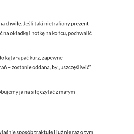
 chwilę. Jeśli taki nietrafiony prezent
ć na okładkę i notkę na końcu, pochwalić
 do kąta łapać kurz, zapewne
ań – zostanie oddana, by „uszczęśliwić”
óbujemy ja na siłę czytać z małym
łaśnie sposób traktuję i już nie raz o tym