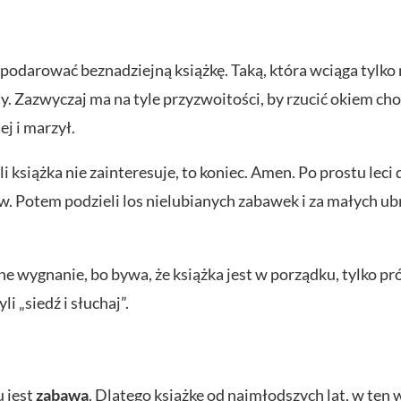
odarować beznadziejną książkę. Taką, która wciąga tylko na
. Zazwyczaj ma na tyle przyzwoitości, by rzucić okiem cho
ej i marzył.
i książka nie zainteresuje, to koniec. Amen. Po prostu leci
w. Potem podzieli los nielubianych zabawek i za małych ubr
ne wygnanie, bo bywa, że książka jest w porządku, tylko pr
i „siedź i słuchaj”.
u jest
zabawa
. Dlatego książkę od najmłodszych lat, w ten w