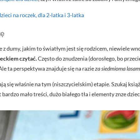
ci na roczek, dla 2-latka i 3-latka
kę
e z dumy, jakim to światłym jest się rodzicem, niewiele wn
ieckiem czytać.
Często do znudzenia (dorosłego, bo przecie
Ale ta perspektywa znajduje się na razie
za siedmioma lasam
ają się właśnie na tym (niszczycielskim) etapie. Szukaj ks
ardzo mało treści, dużo białego tła i elementy znze dziec