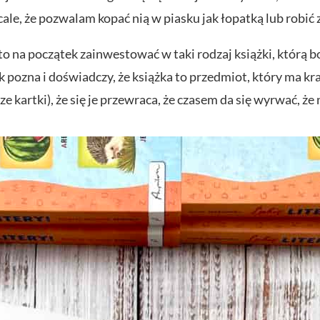
le, że pozwalam kopać nią w piasku jak łopatką lub robić z
to na początek zainwestować w taki rodzaj książki, którą
pozna i doświadczy, że książka to przedmiot, który ma kra
sze kartki), że się je przewraca, że czasem da się wyrwać, że