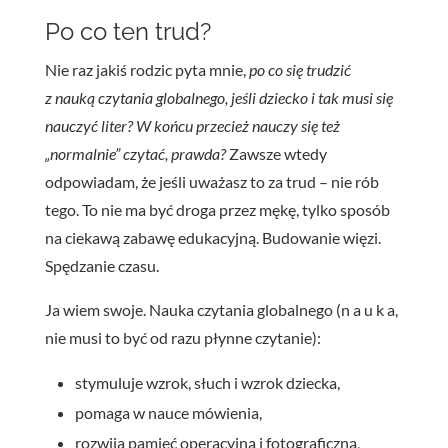
Po co ten trud?
Nie raz jakiś rodzic pyta mnie,
po co się trudzić
z nauką czytania globalnego, jeśli dziecko i tak musi się
nauczyć liter? W końcu przecież nauczy się też
„normalnie” czytać, prawda?
Zawsze wtedy
odpowiadam, że jeśli uważasz to za trud – nie rób
tego. To nie ma być droga przez mękę, tylko sposób
na ciekawą zabawę edukacyjną. Budowanie więzi.
Spędzanie czasu.
Ja wiem swoje. Nauka czytania globalnego (n a u k a,
nie musi to być od razu płynne czytanie):
stymuluje wzrok, słuch i wzrok dziecka,
pomaga w nauce mówienia,
rozwija pamięć operacyjną i fotograficzną,