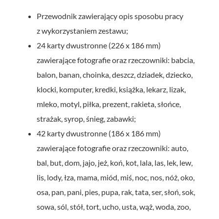
Przewodnik zawierający opis sposobu pracy
z wykorzystaniem zestawu;
24 karty dwustronne (226 x 186 mm)
zawierające fotografie oraz rzeczowniki: babcia,
balon, banan, choinka, deszcz, dziadek, dziecko,
klocki, komputer, kredki, książka, lekarz, lizak,
mleko, motyl, piłka, prezent, rakieta, słońce,
strażak, syrop, śnieg, zabawki;
42 karty dwustronne (186 x 186 mm)
zawierające fotografie oraz rzeczowniki: auto,
bal, but, dom, jajo, jeż, koń, kot, lala, las, lek, lew,
lis, lody, łza, mama, miód, miś, noc, nos, nóż, oko,
osa, pan, pani, pies, pupa, rak, tata, ser, słoń, sok,
sowa, sól, stół, tort, ucho, usta, wąż, woda, zoo,