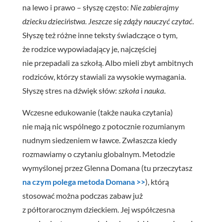
na lewo i prawo – słyszę często:
Nie zabierajmy
dziecku dzieciństwa. Jeszcze się zdąży nauczyć czytać
.
Słyszę też różne inne teksty świadczące o tym,
że rodzice wypowiadający je, najczęściej
nie przepadali za szkołą. Albo mieli zbyt ambitnych
rodziców, którzy stawiali za wysokie wymagania.
Słyszę stres na dźwięk słów:
szkoła
i
nauka
.
Wczesne edukowanie (także nauka czytania)
nie mają nic wspólnego z potocznie rozumianym
nudnym siedzeniem w ławce. Zwłaszcza kiedy
rozmawiamy o czytaniu globalnym. Metodzie
wymyślonej przez Glenna Domana (tu przeczytasz
na czym polega metoda Domana >>
), którą
stosować można podczas zabaw już
z półtorarocznym dzieckiem. Jej współczesna