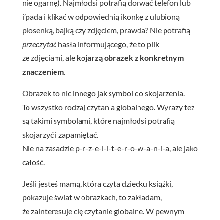
nie ogarnę). Najmłodsi potrafią dorwać telefon lub
i’pada i klikać w odpowiednią ikonkę z ulubioną
piosenką, bajką czy zdjęciem, prawda? Nie potrafią
przeczytać
hasła informującego, że to plik
ze zdjęciami, ale
kojarzą obrazek z konkretnym
znaczeniem
.
Obrazek to nic innego jak symbol do skojarzenia.
To wszystko rodzaj czytania globalnego. Wyrazy też
są takimi symbolami, które najmłodsi potrafią
skojarzyć i zapamiętać.
Nie na zasadzie p-r-z-e-l-i-t-e-r-o-w-a-n-i-a, ale jako
całość.
Jeśli jesteś mamą, która czyta dziecku książki,
pokazuje świat w obrazkach, to zakładam,
że zainteresuje cię czytanie globalne. W pewnym