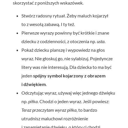
skorzystać z poniższych wskazówek.
Stwórz radosny rytuał. Żeby maluch kojarzył
to z wesołą zabawą. I ty też.
Pierwsze wyrazy powinny być krótkie i znane
dziecku z codzienności, z otoczenia np.
usta
.
Pokaż dziecku planszę i wypowiedz na głos
wyraz. Nie głoskuj go, nie sylabizuj. Pojedyncze
litery was nie interesują. Dla dziecka to ma być
jeden
spójny symbol kojarzony z obrazem
i dźwiękiem
.
Odczytując wyraz, używaj więc jednego dźwięku
np.
piłka
. Chodzi o jeden wyraz. Jeśli powiesz:
Teraz przeczytam wyraz piłka
, to bardzo
utrudnisz maluchowi rozróżnienie
i zapamiętanie dźwięku, o który ci chodzi.