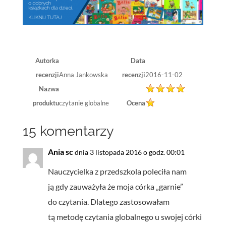
Autorka
Data
recenzji
Anna Jankowska
recenzji
2016-11-02
Nazwa
produktu
czytanie globalne
Ocena
15 komentarzy
Ania sc
dnia 3 listopada 2016 o godz. 00:01
Nauczycielka z przedszkola poleciła nam
ją gdy zauważyła że moja córka „garnie”
do czytania. Dlatego zastosowałam
tą metodę czytania globalnego u swojej córki