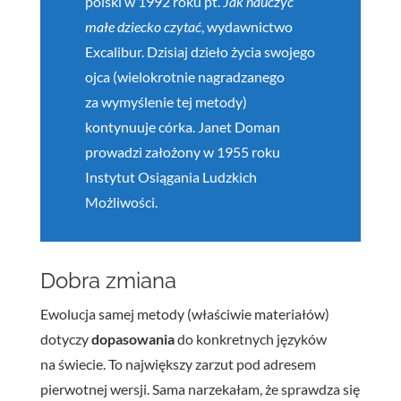
polski w 1992 roku pt.
Jak nauczyć
małe dziecko czytać
, wydawnictwo
Excalibur. Dzisiaj dzieło życia swojego
ojca (wielokrotnie nagradzanego
za wymyślenie tej metody)
kontynuuje córka. Janet Doman
prowadzi założony w 1955 roku
Instytut Osiągania Ludzkich
Możliwości.
Dobra zmiana
Ewolucja samej metody (właściwie materiałów)
dotyczy
dopasowania
do konkretnych języków
na świecie. To największy zarzut pod adresem
pierwotnej wersji. Sama narzekałam, że sprawdza się