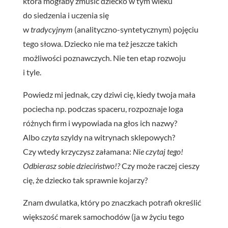
która mogłaby zmusić dziecko w tym wieku
do siedzenia i uczenia się
w
tradycyjnym
(analityczno-syntetycznym) pojęciu
tego słowa. Dziecko nie ma też jeszcze takich
możliwości poznawczych. Nie ten etap rozwoju
i tyle.
Powiedz mi jednak, czy dziwi cię, kiedy twoja mała
pociecha np. podczas spaceru, rozpoznaje loga
różnych firm i wypowiada na głos ich nazwy?
Albo
czyta
szyldy na witrynach sklepowych?
Czy wtedy krzyczysz załamana:
Nie czytaj tego!
Odbierasz sobie dzieciństwo!?
Czy może raczej cieszy
cię, że dziecko tak sprawnie kojarzy?
Znam dwulatka, który po znaczkach potrafi określić
większość marek samochodów (ja w życiu tego