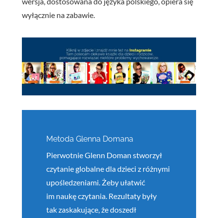
wersja, dostosowana do języka polskiego, opiera się
wyłącznie na zabawie.
Metoda Glenna Domana
Pierwotnie Glenn Doman stworzył
czytanie globalne dla dzieci z różnymi
upośledzeniami. Żeby ułatwić
im naukę czytania. Rezultaty były
tak zaskakujące, że doszedł