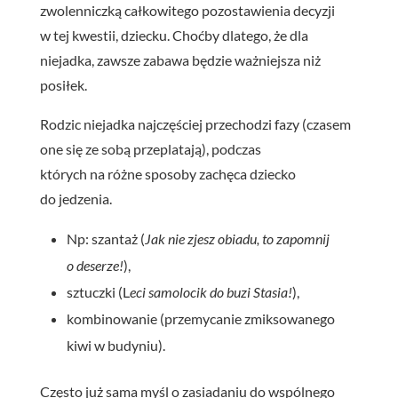
zwolenniczką całkowitego pozostawienia decyzji
w tej kwestii, dziecku. Choćby dlatego, że dla
niejadka, zawsze zabawa będzie ważniejsza niż
posiłek.
Rodzic niejadka najczęściej przechodzi fazy (czasem
one się ze sobą przeplatają), podczas
których na różne sposoby zachęca dziecko
do jedzenia.
N
p
: szantaż (
Jak nie zjesz obiadu, to zapomnij
o deserze!
),
sztuczki (L
eci samolocik do buzi Stasia!
),
kombinowanie (przemycanie zmiksowanego
kiwi w budyniu).
Często już sama myśl o zasiadaniu do wspólnego