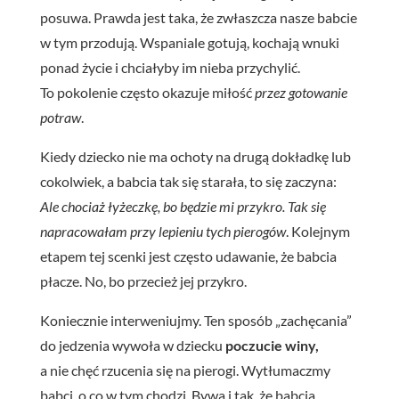
posuwa. Prawda jest taka, że zwłaszcza nasze babcie
w tym przodują. Wspaniale gotują, kochają wnuki
ponad życie i chciałyby im nieba przychylić.
To pokolenie często okazuje miłość
przez gotowanie
potraw
.
Kiedy dziecko nie ma ochoty na drugą dokładkę lub
cokolwiek, a babcia tak się starała, to się zaczyna:
Ale chociaż łyżeczkę, bo będzie mi przykro. Tak się
napracowałam przy lepieniu tych pierogów
. Kolejnym
etapem tej scenki jest często udawanie, że babcia
płacze. No, bo przecież jej przykro.
Koniecznie interweniujmy. Ten sposób „zachęcania”
do jedzenia wywoła w dziecku
poczucie winy,
a nie chęć rzucenia się na pierogi. Wytłumaczmy
babci, o co w tym chodzi. Bywa i tak, że babcia