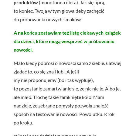
produktów
(monotonna dieta). Jak się uprą,
to koniec. Twoja w tym głowa, żeby zachęcić
do próbowania nowych smaków.
A na końcu zostawiam też listę ciekawych książek
dla dzieci, które mogą wesprzeć w próbowaniu
nowości.
Mało kiedy poprosi o nowości samo z siebie. Łatwiej
zjadać
to, co
się zna i lubi. A jeśli
my nie proponujemy (bo i tak wypluje),
to pozostanie zamartwianie się, że nic nie je. Albo je,
ale mało. Trochę takie zamknięte koło. Mam
nadzieję, że zebrane pomysły pozwolą znaleźć
sposób na testowanie nowości. Powolutku. Krok
po
kroku.
Więcej opowiedziałam o tym w artykule