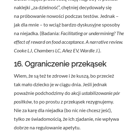
naklejki „za dzielność”, chętniej decydowały się
na próbowanie nowości podczas testów. Jednak –
jak dla mnie – to wciąż bardzo dyskusyjne sposoby
na niejadka. (Badania:
Facilitating or undermining? The
effect of reward on food acceptance. A narrative review.
Cooke LJ, Chambers LC, Añez EV, Wardle J.
).
16. Ograniczenie przekąsek
Wiem, że są też te zdrowe i że kuszą, bo przecież
tak mało dziecko je w ciągu dnia. Jeśli jednak
poważnie podchodzimy do akcji
ustabilizowanie pór
posiłków
, to po prostu z przekąsek rezygnujemy.
Nie za karę dla niejadka (bo nic nie chcesz jeść),
tylko ze świadomością, że ich zjadanie, nie wpływa
dobrze na regulowanie apetytu.