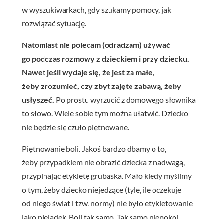
w wyszukiwarkach, gdy szukamy pomocy, jak
rozwiązać sytuację.
Natomiast nie polecam (odradzam) używać
go podczas rozmowy z dzieckiem i przy dziecku.
Nawet jeśli wydaje się, że jest za
małe,
żeby zrozumieć, czy zbyt zajęte zabawą, żeby
usłyszeć.
Po prostu wyrzucić z domowego słownika
to słowo. Wiele sobie tym można ułatwić. Dziecko
nie będzie się czuło piętnowane.
Piętnowanie boli. Jakoś bardzo dbamy o to,
żeby przypadkiem nie obrazić dziecka z nadwagą,
przypinając
etykietę grubaska. Mało kiedy myślimy
o tym, żeby dziecko
niejedzące
(tyle, ile oczekuje
od niego świat i tzw. normy) nie było etykietowanie
jako niejadek. Boli tak samo. Tak samo niepokoi.