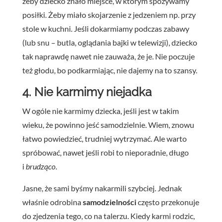
żeby dziecko znało miejsce, w którym spożywamy
posiłki. Żeby miało skojarzenie z jedzeniem np. przy
stole w kuchni. Jeśli dokarmiamy podczas zabawy
(lub snu – butla, oglądania bajki w telewizji), dziecko
tak naprawdę nawet nie zauważa, że je. Nie poczuje
też głodu, bo podkarmiając, nie dajemy na to szansy.
4. Nie karmimy niejadka
W ogóle nie karmimy dziecka, jeśli jest w takim
wieku, że powinno jeść samodzielnie. Wiem, znowu
łatwo powiedzieć, trudniej wytrzymać. Ale warto
spróbować, nawet jeśli robi to nieporadnie, długo
i
brudząco
.
Jasne, że sami byśmy nakarmili szybciej. Jednak
właśnie odrobina
samodzielności
często przekonuje
do zjedzenia tego, co na talerzu. Kiedy karmi rodzic,