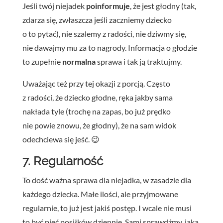
Jeśli twój niejadek
poinformuje
, że jest głodny (tak,
zdarza się, zwłaszcza jeśli zaczniemy dziecko
o to pytać), nie szalemy z radości, nie dziwmy się,
nie dawajmy mu za to nagrody. Informacja o głodzie
to zupełnie
normalna
sprawa i tak ją traktujmy.
Uważając też przy tej okazji z porcją. Często
z radości, że dziecko głodne, ręka jakby sama
nakłada tyle (trochę na zapas, bo już prędko
nie powie znowu, że głodny), że na sam widok
odechciewa się jeść. 😉
7. Regularność
To dość ważna sprawa dla niejadka, w zasadzie dla
każdego dziecka. Małe ilości, ale przyjmowane
regularnie, to już jest jakiś postęp. I wcale nie musi
to być pięć posiłków dziennie. Sami sprawdźmy, jaka