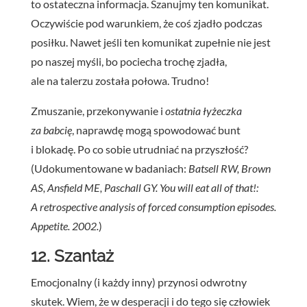
to ostateczna informacja. Szanujmy ten komunikat.
Oczywiście pod warunkiem, że coś zjadło podczas
posiłku. Nawet jeśli ten komunikat zupełnie nie jest
po naszej myśli, bo pociecha trochę zjadła,
ale na talerzu została połowa. Trudno!
Zmuszanie, przekonywanie i
ostatnia łyżeczka
za babcię
, naprawdę mogą spowodować bunt
i blokadę. Po co sobie utrudniać na przyszłość?
(Udokumentowane w badaniach:
Batsell RW, Brown
AS, Ansfield ME, Paschall GY. You will eat all of that!:
A retrospective analysis of forced consumption episodes.
Appetite. 2002.
)
12. Szantaż
Emocjonalny (i każdy inny) przynosi odwrotny
skutek. Wiem, że w desperacji i do tego się człowiek