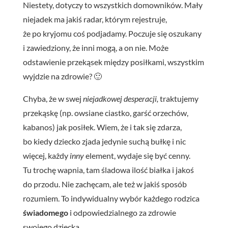
Niestety, dotyczy to wszystkich domowników. Mały
niejadek ma jakiś radar, którym rejestruje,
że po kryjomu coś podjadamy. Poczuje się oszukany
i zawiedziony, że inni mogą, a on nie. Może
odstawienie przekąsek między posiłkami, wszystkim
wyjdzie na zdrowie? 🙂
Chyba, że w swej
niejadkowej desperacji,
traktujemy
przekąskę (np. owsiane ciastko, garść orzechów,
kabanos) jak posiłek. Wiem, że i tak się zdarza,
bo kiedy dziecko zjada jedynie suchą bułkę i nic
więcej, każdy
inny
element, wydaje się być cenny.
Tu trochę wapnia, tam śladowa ilość białka i jakoś
do przodu. Nie zachęcam, ale też w jakiś sposób
rozumiem. To indywidualny wybór każdego rodzica
ś
wiadomego
i odpowiedzialnego za zdrowie
swojego dziecka.