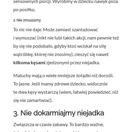
sensownych porcji. Wyróbmy w dziecku nawyk picia
po posiłku.
2. Nie zmuszamy
To nic nie daje. Może zamiast szantażować
i wymuszać (nikt nie lubi takich akcji, nam pewnie też
by się nie podobało, gdyby ktoś wciskał na siłę
wątróbkę, której nie znosimy), cieszyć się nawet
kilkoma kęsami
zjedzonymi przez niejadka.
Maluchy mają o wiele mniejsze żołądki niż dorośli.
To jasne. Jeśli mamy zdrowe dziecko, widocznie
te dwa kęsy wystarczą (wiem, łatwiej powiedzieć, niż
się nie zamartwiać).
3. Nie dokarmiajmy niejadka
Zwłąszcza w czasie zabawy. To bardzo ważne,