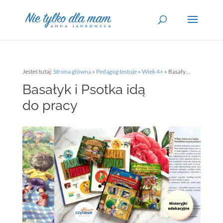
Jesteś tutaj:
Strona główna
»
Pedagog testuje
»
Wiek 4+
»
Basałyk i Psotka idą do pracy
Basałyk i Psotka idą
do pracy