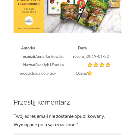
Autorka
Data
recenzji
Anna Jankowska
recenzji
2019-01-22
Nazwa
Basałyk i Psotka
produktu
idą do pracy
Ocena
Prześlij komentarz
Twój adres email nie zostanie opublikowany.
Wymagane pola są oznaczone
*