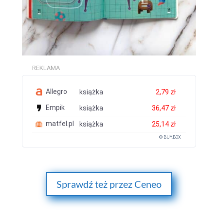
REKLAMA
Allegro
książka
2,79 zł
Empik
książka
36,47 zł
matfel.pl
książka
25,14 zł
© BUY.BOX
Sprawdź też przez Ceneo