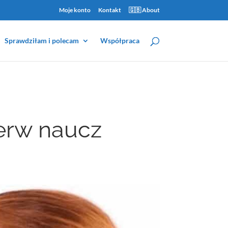
Moje konto
Kontakt
🇬🇧 About
Sprawdziłam i polecam
Współpraca
ierw naucz