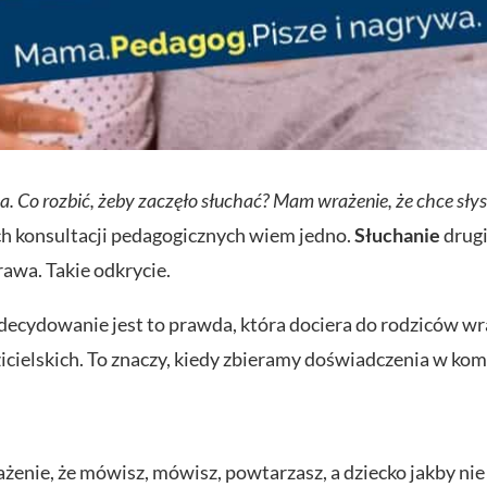
ha. Co
rozbić, żeby
zaczęło słuchać? Mam wrażenie, że chce słys
ach konsultacji pedagogicznych wiem
jedno.
Słuchanie
drugi
prawa. Takie odkrycie.
 zdecydowanie jest to prawda, która dociera do rodziców 
icielskich. To znaczy, kiedy zbieramy doświadczenia w kom
ażenie, że mówisz, mówisz, powtarzasz, a dziecko jakby nie 