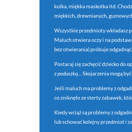
kulka, miękka maskotka itd. Chodz
miękkich, drewnianych, gumowych
Wszystkie przedmioty wkładasz pod 
Maluch otwiera oczy i na podsta
bez otwierania) próbuje odgadnąć,
Postaraj się zachęcić dziecko do o
z poduszką…
Skojarzenia mogą być
Jeśli maluch ma problemy z odgadn
co zniknęło ze sterty zabawek, kt
Kiedy wciąż są problemy z odgadni
lub schować kolejny przedmiot i z