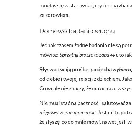
mogłaś się
zastanawiać
, czy trzeba zbad
ze zdrowiem.
Domowe badanie słuchu
Jednak czasem żadne badania nie są potr
mówisz:
Sprzątnij proszę te zabawki
, to j
Słysząc twoją prośbę, pociecha
wybiera
od ciebie i twojej relacji z dzieckiem. Ja
Co wcale nie znaczy, że ma od razu wszyst
Nie musi stać na baczność i salutować z
mi głowy w tym momencie
. Jest mi to
potr
że słyszę, co do mnie mówi, nawet jeśli