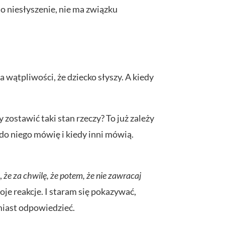
to niesłyszenie, nie ma związku
ma wątpliwości, że dziecko słyszy. A kiedy
y zostawić taki stan rzeczy? To już zależy
 do niego mówię i kiedy inni mówią.
,
że za chwilę, że potem, że nie zawracaj
oje reakcje. I staram się pokazywać,
miast odpowiedzieć.