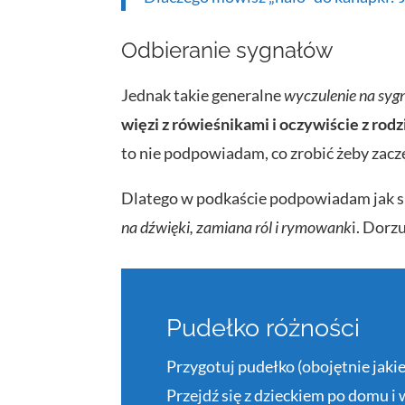
Odbieranie sygnałów
Jednak takie generalne
wyczulenie na syg
więzi z rówieśnikami i oczywiście z rodz
to nie podpowiadam, co zrobić żeby zac
Dlatego w podkaście podpowiadam jak się
na dźwięki, zamiana ról i rymowank
i. Dorz
Pudełko różności
Przygotuj pudełko (obojętnie jak
Przejdź się z dzieckiem po domu i