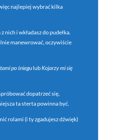
ięc najlepiej wybrać kilka
 z nich i wkładasz do pudełka.
olnie manewrować, oczywiście
utami po śniegu
lub
Kojarzy mi się
 spróbować dopatrzeć się,
iejsza ta sterta powinna być.
ić rolami (i ty zgadujesz dźwięk)