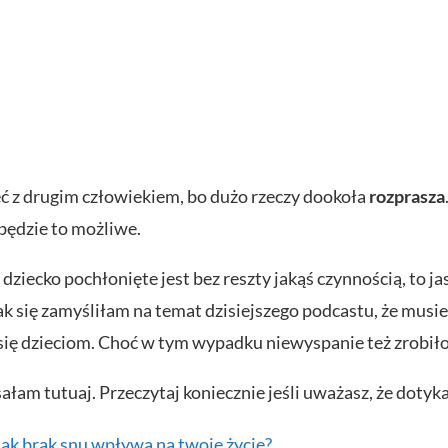
zeć z drugim człowiekiem, bo dużo rzeczy dookoła
rozprasza
będzie to możliwe.
ziecko pochłonięte jest bez reszty jakąś czynnością, to ja
ak się zamyśliłam na temat dzisiejszego podcastu, że musie
się dzieciom. Choć w tym wypadku niewyspanie też zrobiło
ałam tutuaj. Przeczytaj koniecznie jeśli uważasz, że dotyka
ak brak snu wpływa na twoje życie?