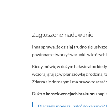
Zagłuszone nadawanie
Inna sprawa, że dzisiaj trudno się usłys
powinnam stworzyć warunki, w których 
Kiedy mówię w dużym hałasie albo kiedy d
wczoraj grając w planszówkę z rodziną, t
Zdarza się dorosłym i ma prawo zdarzać 
Dużo o
konsekwencjach braku snu
napis
Dlaczego mówisz „halo” do kanapki? J