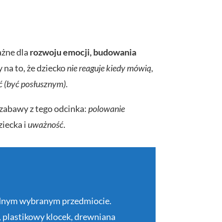
ważne dla
rozwoju emocji, budowania
 na to, że dziecko
nie reaguje kiedy mówią
,
ć (być posłusznym).
 zabawy z tego odcinka:
polowanie
ziecka i
uważność
.
 jednym wybranym przedmiocie.
, plastikowy klocek, drewniana