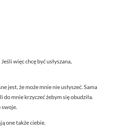
. Jeśli więc chcę być usłyszana,
sne jest, że może mnie nie usłyszeć. Sama
li do mnie krzyczeć żebym się obudziła.
 swoje.
ją one także ciebie.