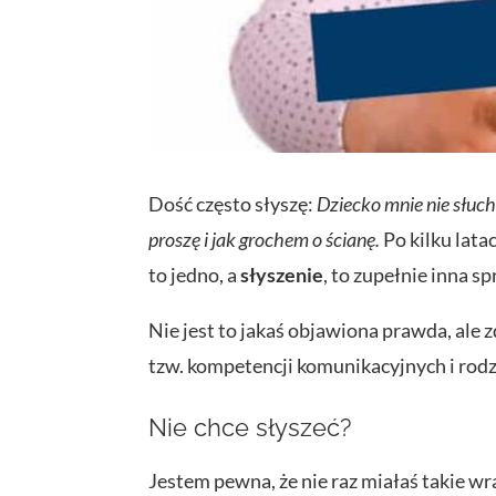
Dość często słyszę:
Dziecko mnie nie słuc
proszę i jak grochem o ścianę.
Po kilku lat
to jedno, a
słyszenie
, to zupełnie inna s
Nie jest to jakaś objawiona prawda, ale
tzw. kompetencji komunikacyjnych i rodz
Nie chce słyszeć?
Jestem pewna, że nie raz miałaś takie wr