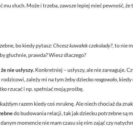
ać mu słuch. Może i trzeba, zawsze lepiej mieć pewność, że 
zebne, bo kiedy pytasz:
Chcesz kawałek czekolady?
, to nie 
akby głuchnie, prawda? Wiesz dlaczego?
, że nie usłyszy.
Konkretniej – usłyszy, ale nie zareaguje. Cz
ko rodzicowi, zależy mi na tym żeby dziecko
reagowało
, kiedy
ko rzucać i np. spełniać moją prośbę.
a każdym razem kiedy coś mruknę. Ale niech chociaż da znak
zebne
do budowania relacji, tak jak dziecku potrzebne są m
 w danym momencie nie mam czasu się nim zająć czy natych