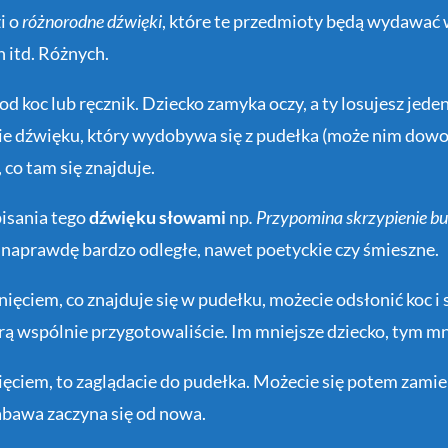
i o
różnorodne dźwięki
, które te przedmioty będą wydawać w
 itd. Różnych.
koc lub ręcznik. Dziecko zamyka oczy, a ty losujesz jeden
wie dźwięku, który wydobywa się z pudełka (może nim dow
 co tam się znajduje.
pisania tego
dźwięku słowami
np
. Przypomina skrzypienie b
 naprawdę bardzo odległe, nawet poetyckie czy śmieszne.
ięciem, co znajduje się w pudełku, możecie odsłonić koc i
órą wspólnie przygotowaliście. Im mniejsze dziecko, tym mn
ęciem, to zaglądacie do pudełka. Możecie się potem zamien
abawa zaczyna się od nowa.