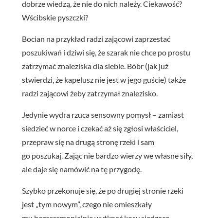
dobrze wiedzą, że nie do nich należy. Ciekawość?
Wścibskie pyszczki?
Bocian na przykład radzi zającowi zaprzestać
poszukiwań i dziwi się, że szarak nie chce po prostu
zatrzymać znaleziska dla siebie. Bóbr (jak już
stwierdzi, że kapelusz nie jest w jego guście) także
radzi zającowi żeby zatrzymał znalezisko.
Jedynie wydra rzuca sensowny pomysł – zamiast
siedzieć w norce i czekać aż się zgłosi właściciel,
przepraw się na drugą stronę rzeki i sam
go poszukaj. Zając nie bardzo wierzy we własne siły,
ale daje się namówić na tę przygodę.
Szybko przekonuje się, że po drugiej stronie rzeki
jest „tym nowym”, czego nie omieszkały
mu bezceremonialnie wytknąć kosy siedzące