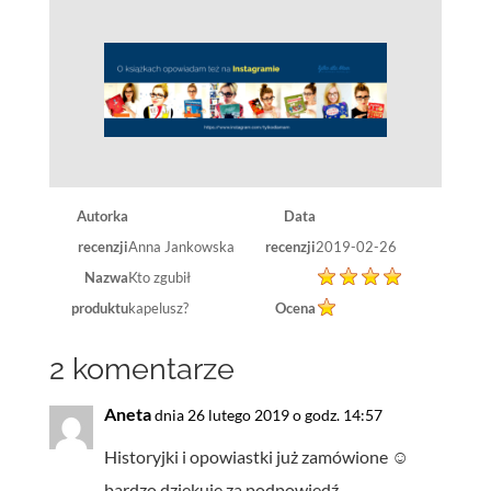
Autorka
Data
recenzji
Anna Jankowska
recenzji
2019-02-26
Nazwa
Kto zgubił
produktu
kapelusz?
Ocena
2 komentarze
Aneta
dnia 26 lutego 2019 o godz. 14:57
Historyjki i opowiastki już zamówione ☺️
bardzo dziękuję za podpowiedź