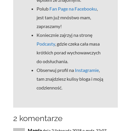
Polub
Fan Page na Facebooku
,
jest tam już mnóstwo mam,
zapraszamy!
Koniecznie zajrzyj na stronę
Podcasty
, gdzie czeka cała masa
krótkich porad wychowawczych
do odsłuchania.
Obserwuj profil na
Instagramie
,
tam znajdziesz kulisy bloga i moją
codzienność.
2 komentarze
Magda
dnia 2 listopada 2018 o godz. 22:07