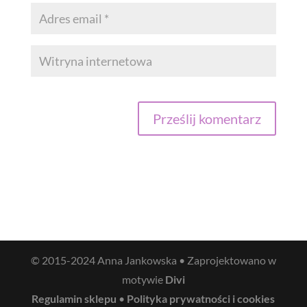
© 2015-2024 Anna Jankowska • Zaprojektowano w
motywie
Divi
Regulamin sklepu
•
Polityka prywatności i cookies