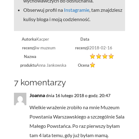
wychowawczych do odsłuchania.
Obserwuj profil na
Instagramie
, tam znajdziesz
kulisy bloga i moją codzienność.
Autorka
Kacper
Data
recenzji
w muzeum
recenzji
2018-02-16
Nazwa
produktu
Anna Jankowska
Ocena
7 komentarzy
Joanna
dnia 16 lutego 2018 o godz. 20:47
Wielkie wrażenie zrobiło na mnie Muzeum
Powstania Warszawskiego a szczególnie Sala
Małego Powstańca. Po raz pierwszy byłam
tam 4 lata temu, gdy już byłam mamą.