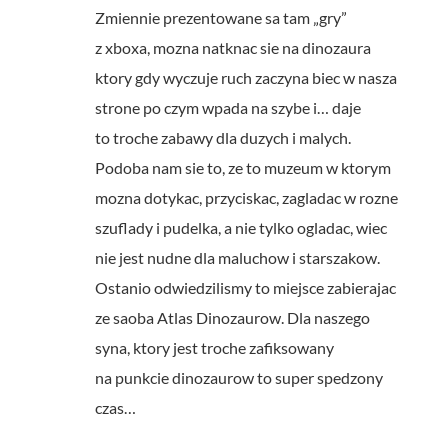
Zmiennie prezentowane sa tam „gry”
z xboxa, mozna natknac sie na dinozaura
ktory gdy wyczuje ruch zaczyna biec w nasza
strone po czym wpada na szybe i… daje
to troche zabawy dla duzych i malych.
Podoba nam sie to, ze to muzeum w ktorym
mozna dotykac, przyciskac, zagladac w rozne
szuflady i pudelka, a nie tylko ogladac, wiec
nie jest nudne dla maluchow i starszakow.
Ostanio odwiedzilismy to miejsce zabierajac
ze saoba Atlas Dinozaurow. Dla naszego
syna, ktory jest troche zafiksowany
na punkcie dinozaurow to super spedzony
czas…