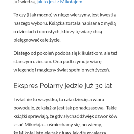
już wiedzą,
jak to jest z Mikołajem.
To czy (i jak mocno) w niego wierzymy, jest kwestią
naszego wyboru. Książka została napisana z myślą
o dzieciach i dorosłych, którzy tę wiarę chcą
pielęgnować całe życie.
Dlatego od pokoleń podoba się kilkulatkom, ale też
starszym dzieciom. Ona podtrzymuje wiarę
w legendę i magiczny świat spełnionych życzeń.
Ekspres Polarny jedzie już 30 lat
I właśnie to wszystko, ta cała dziecięca wiara
powoduje, że książka jest tak ponadczasowa. T
akie
książki sprawiają, że gdy słychać dźwięk dzwonków
z sań Mikołaja… uśmiechamy się, bo wiemy,
że Mikołaj istnieje tak długo, jak długo wierzą