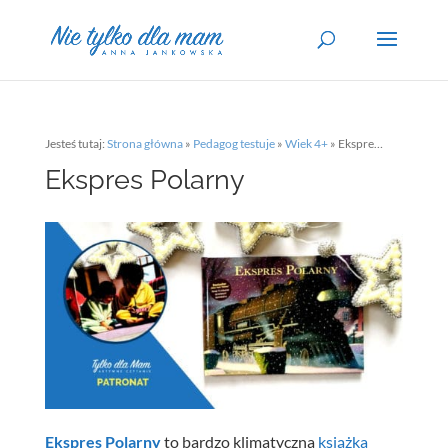
Jesteś tutaj:
Strona główna
»
Pedagog testuje
»
Wiek 4+
»
Ekspres Polarny
Ekspres Polarny
Ekspres Polarny
to bardzo klimatyczna
książka