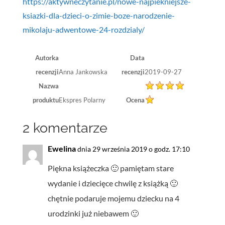
https://aktywneczytanie.pl/nowe-najpiekniejsze-
ksiazki-dla-dzieci-o-zimie-boze-narodzenie-
mikolaju-adwentowe-24-rozdzialy/
Autorka
Data
recenzji
Anna Jankowska
recenzji
2019-09-27
Nazwa
produktu
Ekspres Polarny
Ocena
2 komentarze
Ewelina
dnia 29 września 2019 o godz. 17:10
Piękna książeczka 🙂 pamiętam stare
wydanie i dziecięce chwilę z książką 🙂
chętnie podaruje mojemu dziecku na 4
urodzinki już niebawem 🙂