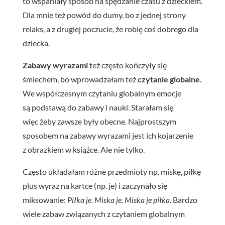
to wspaniały sposób na spędzanie czasu z dzieckiem.
Dla mnie też powód do dumy, bo z jednej strony
relaks, a z drugiej poczucie, że robię coś dobrego dla
dziecka.
Zabawy wyrazami
też często kończyły się
śmiechem, bo wprowadzałam też
czytanie globalne
.
We współczesnym czytaniu globalnym emocje
są podstawą do zabawy i nauki. Starałam się
więc żeby zawsze były obecne. Najprostszym
sposobem na zabawy wyrazami jest ich kojarzenie
z obrazkiem w książce. Ale nie tylko.
Często układałam różne przedmioty np. miskę, piłkę
plus wyraz na kartce (np. je) i zaczynało się
miksowanie:
Piłka je. Miska je. Miska je piłka
. Bardzo
wiele zabaw związanych z czytaniem globalnym