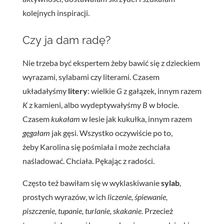
kolejnych inspiracji.
Czy ja dam radę?
Nie trzeba być ekspertem żeby bawić się z dzieckiem
wyrazami, sylabami czy literami. Czasem
układałyśmy
litery
: wielkie
G
z gałązek, innym razem
K
z kamieni, albo wydeptywałyśmy
B
w błocie.
Czasem
kukałam
w lesie jak kukułka, innym razem
gęgałam
jak gęsi. Wszystko oczywiście po to,
żeby Karolina się pośmiała i może zechciała
naśladować. Chciała. Pękając z radości.
Często też bawiłam się w wyklaskiwanie
sylab
,
prostych wyrazów, w ich
liczenie, śpiewanie,
piszczenie, tupanie, turlanie, skakanie
. Przecież