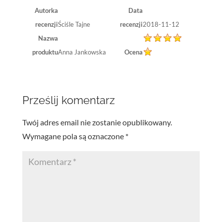
Autorka
Data
recenzji
Ściśle Tajne
recenzji
2018-11-12
Nazwa
produktu
Anna Jankowska
Ocena
Prześlij komentarz
Twój adres email nie zostanie opublikowany.
Wymagane pola są oznaczone
*