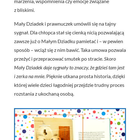
marzenia, wspomnienia czy emocje związane
z bliskimi.
Mały Dziadek i prawnuczek umówili się na tajny
sygnał. Dla chłopca stał się cienką nicią pozwalającą
zawsze już o Małym Dziadku pamietać i – w pewien
sposób – wciąż się z nim bawić. Taka umowa pozwala
przeżyć i przepracować smutek po stracie.
Skoro
Mały Dziadek daje sygnały to znaczy, że gdzieś tam jest
i zerka na mnie
. Pięknie utkana prosta historia, dzięki
której wiele dzieci łagodniej przejdzie trudny proces
rozstania z ukochaną osobą.