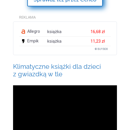
REKLAMA
Allegro
książka
16,68 zł
Empik
książka
11,23 zł
© BUY.BOX
Klimatyczne książki dla dzieci
z gwiazdką w tle