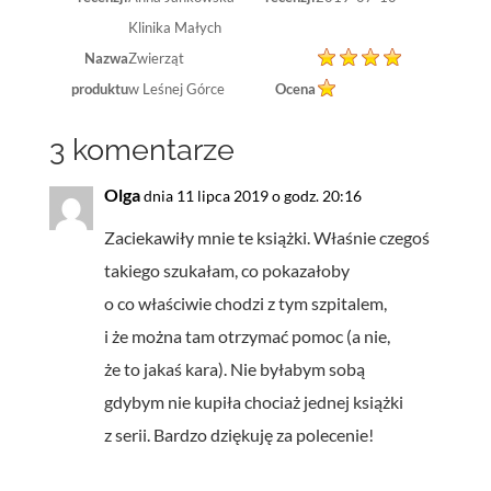
Klinika Małych
Nazwa
Zwierząt
produktu
w Leśnej Górce
Ocena
3 komentarze
Olga
dnia 11 lipca 2019 o godz. 20:16
Zaciekawiły mnie te książki. Właśnie czegoś
takiego szukałam, co pokazałoby
o co właściwie chodzi z tym szpitalem,
i że można tam otrzymać pomoc (a nie,
że to jakaś kara). Nie byłabym sobą
gdybym nie kupiła chociaż jednej książki
z serii. Bardzo dziękuję za polecenie!