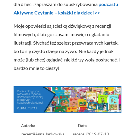
dla dzieci, zapraszam do subskrybowania
podcastu
Aktywne Czytanie – książki dla dzieci >>
Moje opowieści są ścieżką dźwiękową z recenzji
filmowych, dlatego czasami mówię o oglądaniu
ilustracji. Słychać też szelest przewracanych kartek,
bo to się często dzieje na żywo.
Nie każdy jednak
może (lub chce) oglądać, niektórzy wolą posłuchać.
I
bardzo mnie to cieszy!
Autorka
Data
recenzji
Anna Jankowska
recenzji
2019-07-10