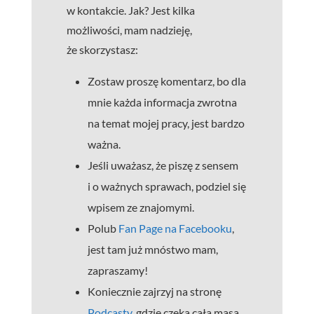
w kontakcie. Jak? Jest kilka
możliwości, mam nadzieję,
że skorzystasz:
Zostaw proszę komentarz, bo dla
mnie każda informacja zwrotna
na temat mojej pracy, jest bardzo
ważna.
Jeśli uważasz, że piszę z sensem
i o ważnych sprawach, podziel się
wpisem ze znajomymi.
Polub
Fan Page na Facebooku
,
jest tam już mnóstwo mam,
zapraszamy!
Koniecznie zajrzyj na stronę
Podcasty
, gdzie czeka cała masa