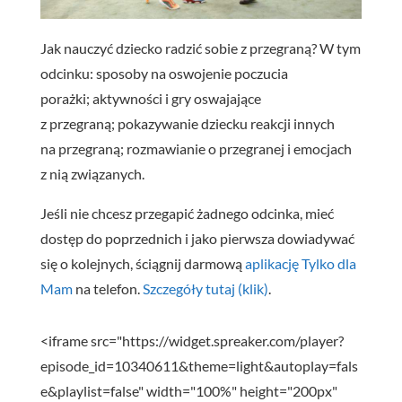
Jak nauczyć dziecko radzić sobie z przegraną? W tym
odcinku: sposoby na oswojenie poczucia
porażki; aktywności i gry oswajające
z przegraną; pokazywanie dziecku reakcji innych
na przegraną; rozmawianie o przegranej i emocjach
z nią związanych.
Jeśli nie chcesz przegapić żadnego odcinka, mieć
dostęp do poprzednich i jako pierwsza dowiadywać
się o kolejnych, ściągnij darmową
aplikację Tylko dla
Mam
na telefon.
Szczegóły tutaj (klik)
.
<iframe src="https://widget.spreaker.com/player?
episode_id=10340611&theme=light&autoplay=fals
e&playlist=false" width="100%" height="200px"