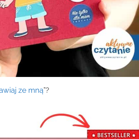
awiaj ze mną
”?