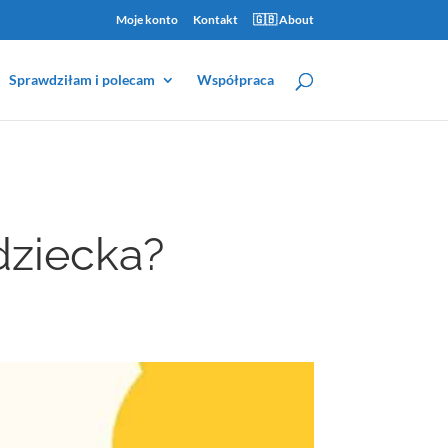
Moje konto
Kontakt
🇬🇧 About
Sprawdziłam i polecam
Współpraca
dziecka?