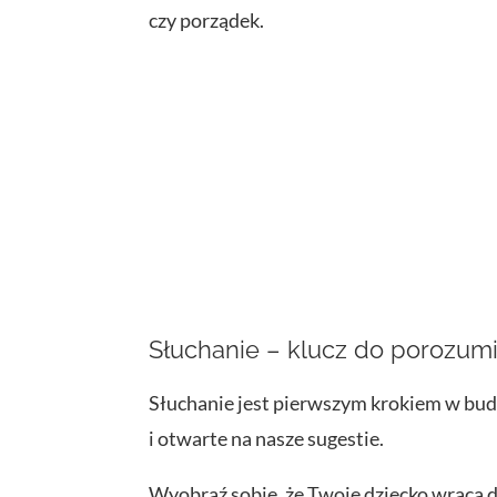
czy porządek.
Słuchanie – klucz do porozum
Słuchanie jest pierwszym krokiem w budow
i otwarte na nasze sugestie.
Wyobraź sobie, że Twoje dziecko wraca 