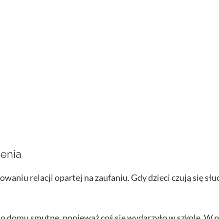
ienia
aniu relacji opartej na zaufaniu. Gdy dzieci czują się sł
do domu smutne, ponieważ coś się wydarzyło w szkole. W