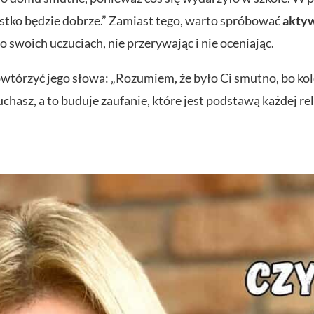
tko będzie dobrze.” Zamiast tego, warto spróbować
aktyw
 swoich uczuciach, nie przerywając i nie oceniając.
tórzyć jego słowa: „Rozumiem, że było Ci smutno, bo koledz
hasz, a to buduje zaufanie, które jest podstawą każdej rel