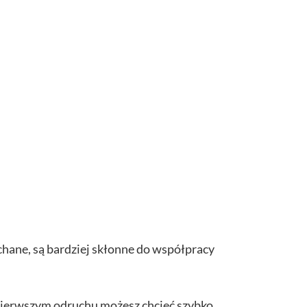
uchane, są bardziej skłonne do współpracy
 pierwszym odruchu możesz chcieć szybko