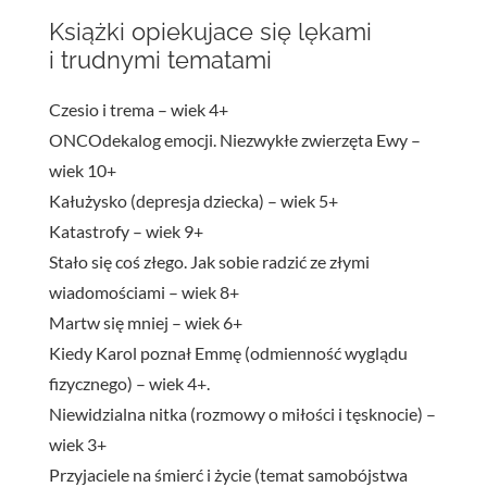
Książki opiekujace się lękami
i trudnymi tematami
Czesio i trema – wiek 4+
ONCOdekalog emocji. Niezwykłe zwierzęta Ewy –
wiek 10+
Kałużysko (depresja dziecka) – wiek 5+
Katastrofy – wiek 9+
Stało się coś złego. Jak sobie radzić ze złymi
wiadomościami – wiek 8+
Martw się mniej – wiek 6+
Kiedy Karol poznał Emmę (odmienność wyglądu
fizycznego) – wiek 4+.
Niewidzialna nitka (rozmowy o miłości i tęsknocie) –
wiek 3+
Przyjaciele na śmierć i życie (temat samobójstwa