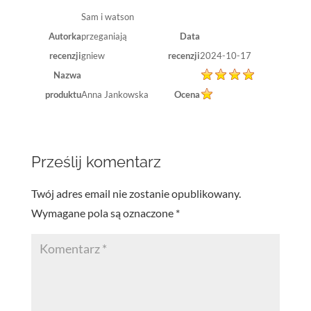
Sam i watson
Autorka
przeganiają
Data
recenzji
gniew
recenzji
2024-10-17
Nazwa
produktu
Anna Jankowska
Ocena
Prześlij komentarz
Twój adres email nie zostanie opublikowany.
Wymagane pola są oznaczone
*