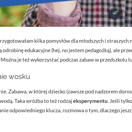
Przygotowałam kilka pomysłów dla młodszych i straszych n
są odrobinę edukacyjne (hej, no jestem pedagożką), ale pr
 Można je też wykorzystać podczas zabaw w przedszkolu lu
nie wosku
ie. Zabawa, w której dziecko (zawsze pod nadzorem doro
ą wodą. Taka wróżba to też rodzaj
eksperymentu
. Jeśli tyl
nie odpowiedniego klucza, rozmowa o tym, dlaczego jeszc