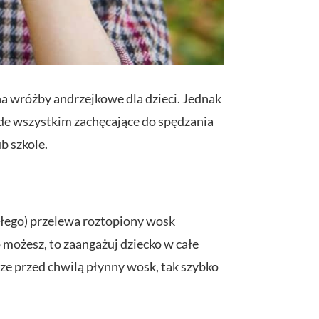
a wróżby andrzejkowe dla dzieci. Jednak
zede wszystkim zachęcające do spędzania
b szkole.
słego) przelewa roztopiony wosk
ko możesz, to zaangażuj dziecko w całe
ze przed chwilą płynny wosk, tak szybko