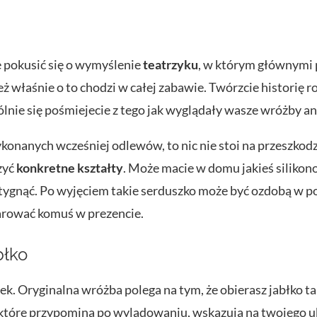
ie pokusić się o wymyślenie
teatrzyku
, w którym głównymi
ż właśnie o to chodzi w całej zabawie. Twórzcie historię ro
ólnie się pośmiejecie z tego jak wyglądały wasze wróżby a
ykonanych wcześniej odlewów, to nic nie stoi na przeszkodz
zyć
konkretne kształty
. Może macie w domu jakieś siliko
stygnąć. Po wyjęciem takie serduszko może być ozdobą w 
arować komuś w prezencie.
błko
k. Oryginalna wróżba polega na tym, że obierasz jabłko tak
ły, które przypomina po wylądowaniu, wskazują na twojego 