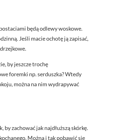
 postaciami będą odlewy woskowe.
dzinną. Jeśli macie ochotę ją zapisać,
ndrzejkowe.
ie, by jeszcze trochę
nowe foremki np. serduszka? Wtedy
pokoju, można na nim wydrapywać
, by zachować jak najdłuższą skórkę.
ukochanego. Można i tak pobawić się