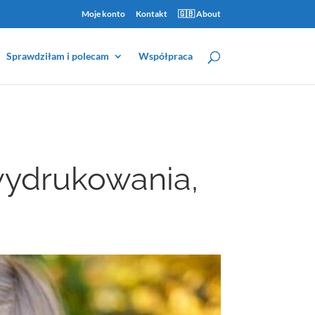
Moje konto
Kontakt
🇬🇧 About
Sprawdziłam i polecam
Współpraca
wydrukowania,