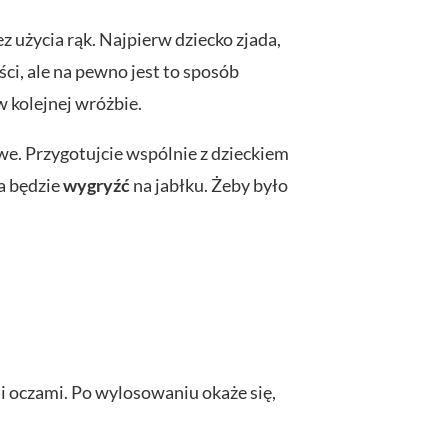
ez użycia rąk. Najpierw dziecko zjada,
ci, ale na pewno jest to sposób
w kolejnej wróżbie.
kowe. Przygotujcie wspólnie z dzieckiem
ba będzie
wygryźć
na jabłku. Żeby było
mi oczami. Po wylosowaniu okaże się,