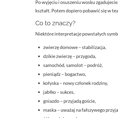
Po wyjęciu i osuszeniu wosku zgadujecie,
kształt. Potem dopiero pobawić się w tea
Co to znaczy?
Niektóre interpretacje powstałych symb
zwierzę domowe – stabilizacja,
dzikie zwierzę – przygoda,
samochód, samolot – podróż,
pieniądz – bogactwo,
kołyska – nowy członek rodziny,
jabłko – sukces,
gniazdo – przyjadą goście,
maska – uważaj na fałszywego przyja