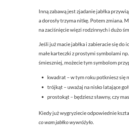
Inną zabawą jest zjadanie jabłka przyw
a dorosły trzyma nitkę. Potem zmiana. Mo
na zaciśnięcie więzi rodzinnych i dużo 
Jeśli już macie jabłka i zabieracie się d
małe karteczki z prostymi symbolami np.
śmieszniej, możecie tym symbolom przy
kwadrat – w tym roku potkniesz się 
trójkąt – uważaj na nisko latające goł
prostokąt – będziesz sławny, czy mas
Kiedy już wygryziecie odpowiednie kształ
co wam jabłko wywróżyło
.