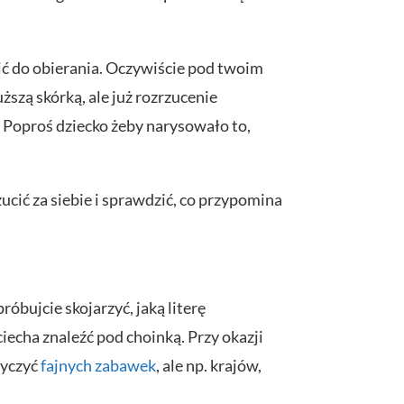
ęcić do obierania. Oczywiście pod twoim
ższą skórką, ale już rozrzucenie
. Poproś dziecko żeby narysowało to,
zucić za siebie i sprawdzić, co przypomina
próbujcie skojarzyć, jaką literę
iecha znaleźć pod choinką. Przy okazji
tyczyć
fajnych zabawek
, ale np. krajów,