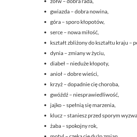
żółw – dobra rada,
gwiazda – dobra nowina,
góra – sporo kłopotów,
serce – nowa miłość,
kształt zbliżony do kształtu kraju – 
dynia – zmiany w życiu,
diabeł – nieduże kłopoty,
anioł – dobre wieści,
krzyż – dopadnie cię choroba,
gwóźdź – niesprawiedliwość,
jajko – spełnią się marzenia,
klucz – staniesz przed sporym wyzw
żaba – spokojny rok,
motyl – czeka cię dużo zmian.