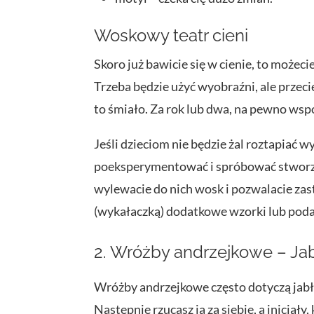
Woskowy teatr cieni
Skoro już bawicie się w cienie, to możec
Trzeba będzie użyć wyobraźni, ale przecie
to śmiało. Za rok lub dwa, na pewno wsp
Jeśli dzieciom nie będzie żal roztapiać w
poeksperymentować i spróbować stwor
wylewacie do nich wosk i pozwalacie za
(wykałaczką) dodatkowe wzorki lub pod
2. Wróżby andrzejkowe – Ja
Wróżby andrzejkowe często dotyczą jabłe
Następnie rzucasz ją za siebie, a inicja