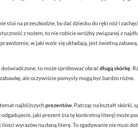
ie stoi na przeszkodzie, by dać dziecku do ręki nóż i zach
styczność z nożem, to nie robicie wróżby związanej z najdłu
sprawdzenie, w jaki wzór się układają, jest świetną zabawą
ziej doświadczone, to może spróbować obrać
długą skórkę
. R
ś zabawkę, ale oczywiście pomysły mogą być bardzo różne.
 temat najbliższych
prezentów
. Patrząc na kształt skórki, s
dgadujecie, jaki prezent (na tę konkretną literę) może poc
 ilości wyrazów na daną literę. To zgadywanie nie musi do