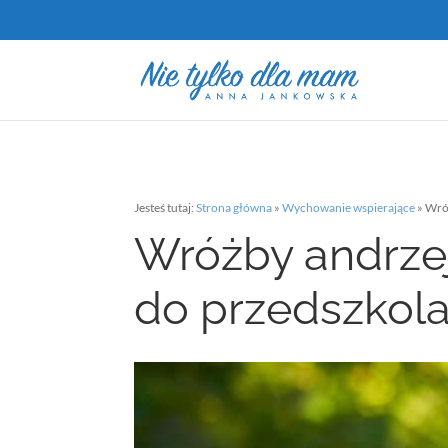
Jesteś tutaj:
Strona główna
»
Wychowanie wspierające
»
Wró
Wróżby andrzej
do przedszkol