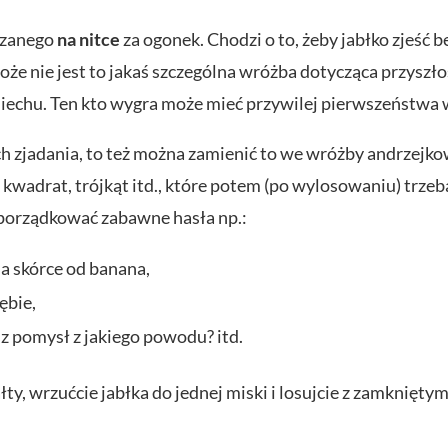
iązanego
na nitce
za ogonek. Chodzi o to, żeby jabłko zjeść b
że nie jest to jakaś szczególna wróżba dotycząca przyszłoś
śmiechu. Ten kto wygra może mieć przywilej pierwszeństwa 
o ich zjadania, to też można zamienić to we wróżby andrzej
 kwadrat, trójkąt itd., które potem (po wylosowaniu) trze
porządkować zabawne hasła np.:
na skórce od banana,
ębie,
z pomysł z jakiego powodu? itd.
ty, wrzućcie jabłka do jednej miski i losujcie z zamknięty