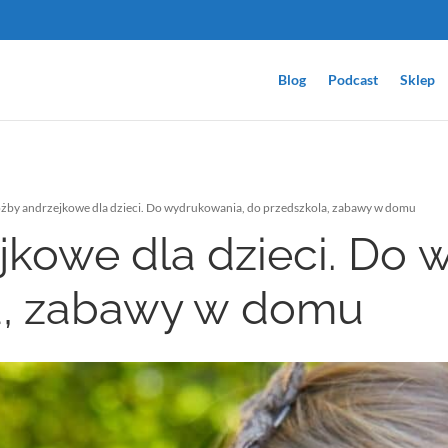
Blog
Podcast
Sklep
żby andrzejkowe dla dzieci. Do wydrukowania, do przedszkola, zabawy w domu
kowe dla dzieci. Do 
a, zabawy w domu