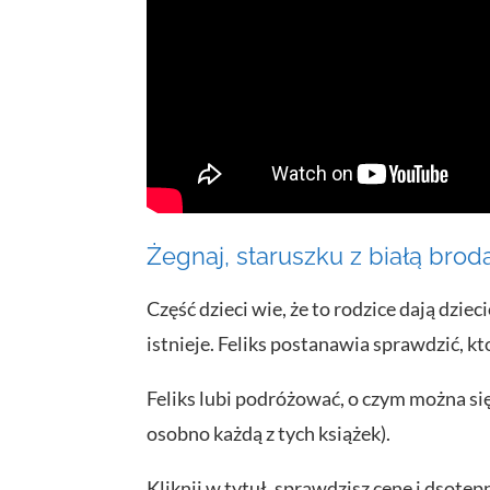
Żegnaj, staruszku z białą brod
Część dzieci wie, że to rodzice dają dzi
istnieje. Feliks postanawia sprawdzić, k
Feliks lubi podróżować, o czym można się
osobno każdą z tych książek).
Kliknij w tytuł, sprawdzisz cenę i dsotęp