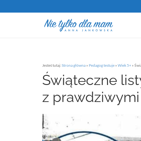
Jesteś tutaj:
Strona główna
»
Pedagog testuje
»
Wiek 5+
»
Świą
Świąteczne list
z prawdziwymi 