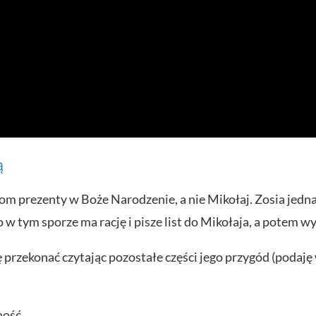
ą
eciom prezenty w Boże Narodzenie, a nie Mikołaj. Zosia jedn
to w tym sporze ma rację i pisze list do Mikołaja, a potem 
 przekonać czytając pozostałe części jego przygód (podaję
ność.