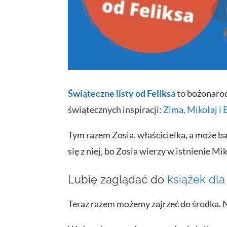
Świąteczne listy od Feliksa
to bożonarod
świątecznych
inspiracji:
Zima, Mikołaj i
Tym razem Zosia, właścicielka, a może bar
się z niej, bo Zosia wierzy w istnienie Mik
Lubię zaglądać do
książek dla
Teraz razem możemy zajrzeć do środka. Ni