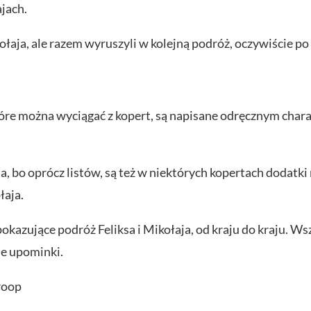
jach.
ołaja, ale razem wyruszyli w kolejną podróż, oczywiście po
 które można wyciągać z kopert, są napisane odręcznym char
, bo oprócz listów, są też w niektórych kopertach dodatki 
łaja.
okazujące podróż Feliksa i Mikołaja, od kraju do kraju. Ws
je upominki.
roop