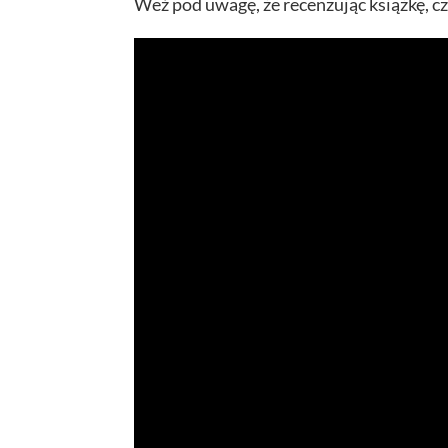
Weź pod uwagę, że recenzując książkę, c