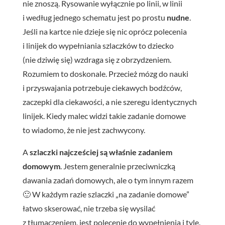
nie znoszą. Rysowanie wyłącznie po linii, w linii
i według jednego schematu jest po prostu
nudne
.
Jeśli na kartce nie dzieje się nic oprócz polecenia
i linijek do wypełniania szlaczków to dziecko
(nie dziwię się) wzdraga się z obrzydzeniem.
Rozumiem to doskonale. Przecież mózg do nauki
i przyswajania potrzebuje ciekawych bodźców,
zaczepki dla ciekawości, a nie szeregu identycznych
linijek. Kiedy malec widzi takie zadanie domowe
to wiadomo, że nie jest zachwycony.
A
szlaczki najcześciej są właśnie zadaniem
domowym
. Jestem generalnie przeciwniczką
dawania zadań domowych, ale o tym innym razem
🙂 W każdym razie szlaczki „na zadanie domowe”
łatwo skserować, nie trzeba się wysilać
z tłumaczeniem, jest polecenie do wypełnienia i tyle.