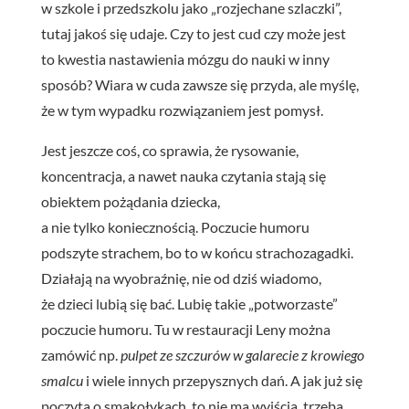
w szkole i przedszkolu jako „rozjechane szlaczki”,
tutaj jakoś się udaje. Czy to jest cud czy może jest
to kwestia nastawienia mózgu do nauki w inny
sposób? Wiara w cuda zawsze się przyda, ale myślę,
że w tym wypadku rozwiązaniem jest pomysł.
Jest jeszcze coś, co sprawia, że rysowanie,
koncentracja, a nawet nauka czytania stają się
obiektem pożądania dziecka,
a nie tylko koniecznością. Poczucie humoru
podszyte strachem, bo to w końcu strachozagadki.
Działają na wyobraźnię, nie od dziś wiadomo,
że dzieci lubią się bać. Lubię takie „potworzaste”
poczucie humoru. Tu w restauracji Leny można
zamówić np.
pulpet ze szczurów w galarecie z krowiego
smalcu
i wiele innych przepysznych dań. A jak już się
poczyta o smakołykach, to nie ma wyjścia, trzeba