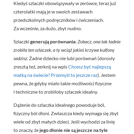
Kiedyś szlaczki obowiązywały w zerówce, teraz już
czterolatki mają je w swoich zestawach
przedszkolnych podręczników i ćwiczeniach.
Za wcześnie, za dużo, zbyt nudno.
Szlaczki
generują porównania
:
Zobacz, ona tak ładnie
zrobiła ten szlaczek, a ty wciąż jakieś krzywe kulfony
sadzisz.
Żadne dziecko nie lubi porównań (dorosły
zresztą też, zerknij na wpis
Chcesz być najlepszą
matką na świecie? Przemyśl to jeszcze raz
). Jestem
pewna, że gdyby miało takie możliwości fizyczne
i techniczne to zrobiłoby szlaczek idealny.
Dążenie do szlaczka idealnego powoduje ból,
fizyczny ból dłoni. Zwłaszcza kiedy wymaga się zbyt
wiele od zbyt małych dzieci. Jeśli wychodzi za linię
to znaczy, że
jego dłonie nie są jeszcze na tyle