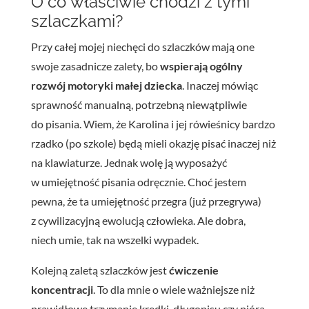
O co właściwie chodzi z tymi
szlaczkami?
Przy całej mojej niechęci do szlaczków mają one
swoje zasadnicze zalety, bo
wspierają ogólny
rozwój motoryki małej dziecka
. Inaczej mówiąc
sprawność manualną, potrzebną niewątpliwie
do pisania. Wiem, że Karolina i jej rówieśnicy bardzo
rzadko (po szkole) będą mieli okazję pisać inaczej niż
na klawiaturze. Jednak wolę ją wyposażyć
w umiejętność pisania odręcznie. Choć jestem
pewna, że ta umiejętność przegra (już przegrywa)
z cywilizacyjną ewolucją człowieka. Ale dobra,
niech umie, tak na wszelki wypadek.
Kolejną zaletą szlaczków jest
ćwiczenie
koncentracji
. To dla mnie o wiele ważniejsze niż
prawidłowe trzymanie kredki, długopisu czy pióra.