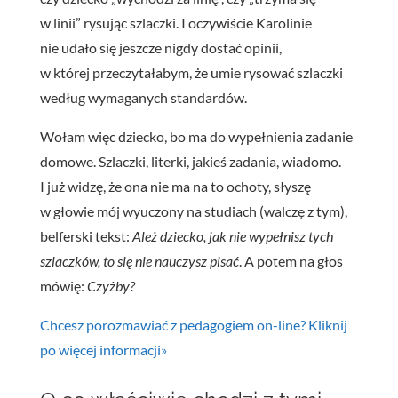
w linii” rysując szlaczki. I oczywiście Karolinie
nie udało się jeszcze nigdy dostać opinii,
w której przeczytałabym, że umie rysować szlaczki
według wymaganych standardów.
Wołam więc dziecko, bo ma do wypełnienia zadanie
domowe. Szlaczki, literki, jakieś zadania, wiadomo.
I już widzę, że ona nie ma na to ochoty, słyszę
w głowie mój wyuczony na studiach (walczę z tym),
belferski tekst:
Ależ dziecko, jak nie wypełnisz tych
szlaczków, to się nie nauczysz pisać
. A potem na głos
mówię:
Czyżby?
Chcesz porozmawiać z pedagogiem on-line? Kliknij
po więcej informacji»