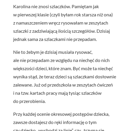
Karolina nie znosi szlaczków. Pamiętam jak
w pierwszej klasie (czyli byłam rok starsza niż ona)
z namaszczeniem wręcz rysowałam w zeszytach
szlaczki z zadziwiającą ilością szczegółów. Dzisiaj
jednak sama za szlaczkami nie przepadam.
Nie to żebym je dzisiaj musiała rysować,
ale nie przepadam ze względu na niechęć do nich
większości dzieci, które znam. Być może ta niechęć
wynika stąd, że teraz dzieci są szlaczkami dosłownie
zalewane. Już od przedszkola w zeszytach ćwiczeń
i na tzw. kartach pracy mają tysiąc szlaczków
do przerobienia.
Przy każdej ocenie okresowej postępów dziecka,
zawsze dostajesz do ręki informację o tym
czy dziecko „wychodzi za linię”, czy „trzyma się