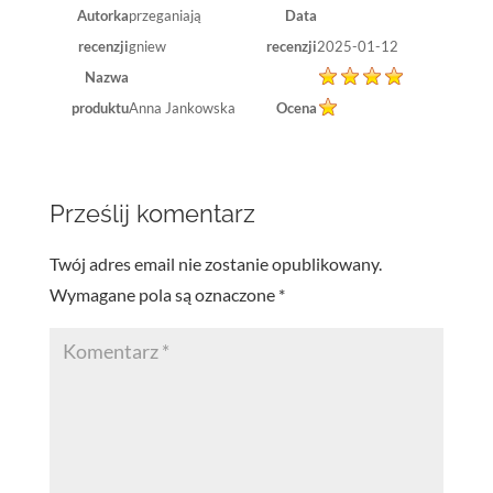
Autorka
przeganiają
Data
recenzji
gniew
recenzji
2025-01-12
Nazwa
produktu
Anna Jankowska
Ocena
Prześlij komentarz
Twój adres email nie zostanie opublikowany.
Wymagane pola są oznaczone
*