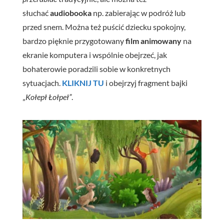
słuchać
audiobooka
np. zabierając w podróż lub
przed snem. Można też puścić dziecku spokojny,
bardzo pięknie przygotowany
film animowany
na
ekranie komputera i wspólnie obejrzeć, jak
bohaterowie poradzili sobie w konkretnych
sytuacjach.
KLIKNIJ TU
i obejrzyj fragment bajki
„
Kołepł Łołpeł”
.