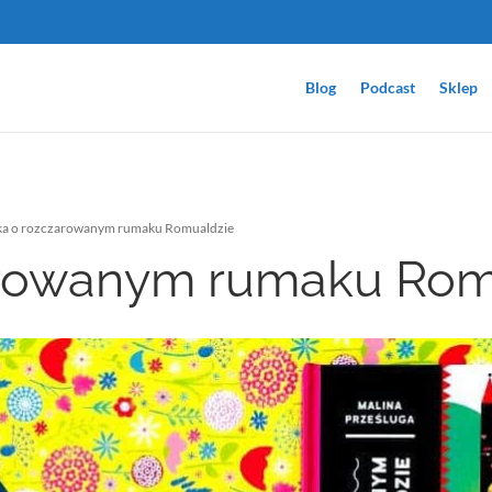
Blog
Podcast
Sklep
ka o rozczarowanym rumaku Romualdzie
arowanym rumaku Rom