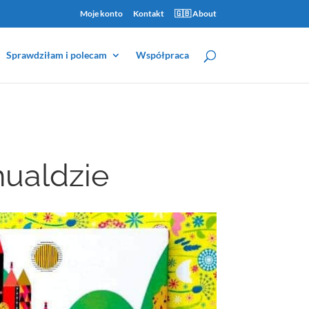
Moje konto
Kontakt
🇬🇧 About
Sprawdziłam i polecam
Współpraca
ualdzie