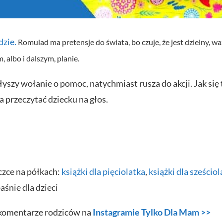
dzie.
Romulad ma pretensje do świata, bo czuje, że jest dzielny, 
, albo i dalszym, planie.
słyszy wołanie o pomoc, natychmiast rusza do akcji. Jak si
a przeczytać dziecku na głos.
czce na półkach:
książki dla pięciolatka
,
książki dla sześcio
śnie dla dzieci
aj komentarze rodziców na
Instagramie Tylko Dla Mam >>